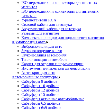
ISO-переходники и коннекторы для штатных
магнитол
ISO-переходники и коннекторы для антенных
разъемов
Y-разветвители RCA
Силовой кабель для автозвука
Акустический кабель для автозвука
Разъёмы для магнитол
Комплекты проводов для подключения магнитол
Шумоизоляция авто
Виброизоляция для авто
Звукопоглощение в авто
Звукоизоляция автомобиля
Теплоизоляция автомобиля
Карпет для отделки и шумоизоляции
Инструмент для монтажа шумоизоляции
Антискрип для авто
Автомобильные сабвуферы
Сабвуферы 8 дюймов
Сабвуферы 10 дюймов
Сабвуферы 12 дюймов
Сабвуферы 15 дюймов
Сабвуферы активные автомобильные
Сабвуферы 6,5 дюймов
Сабвуферы 6x9 дюймов