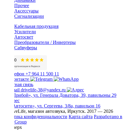
Динамики
Прочее
Аксессуары
Сигнализации
Кабельная продукция
Усилители
Автосвет
Преобразователи / Инвертеры
Сабвуферы
+7 964 11 500 11
Обратная связь
drivelife-38@yandex.ru
ТЦ «Прибой», ул. Генерала Доватора, 39, павильоны 29
ТЦ «Автосити», ул. Сергеева, 3/8а, павильон 16
© DriveLife, магазин автозвука, Иркутск. 2017 — 2026
Политика конфиденциальности
Карта сайта
Разработано в
Prime Group