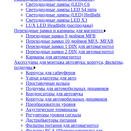
Светодиодные лампы (LED) C6
Светодиодные лампы LED S4 ninja
Светодиодные лампы (LED) Hedlight
Светодиодные лампы LED X3
LUX LED Headlight (распродажа)
Переходные рамки и карманы для магнитол
Переходные рамки 9 дюймов MFB
Переходные рамки 10 дюймов MFA, MFAB
Переходные рамки 1 DIN для автомагнитол
Переходные рамки 2 DIN для автомагнитол
Карманы для автомагнитол
Аксессуары для монтажа автозвука: корпуса, фильтры,
подиумы
Корпусы для сабвуферов
Yаtour адаптеры для авто
Проставочные кольца
Подиумы для автомобильных динамиков
Конденсаторы для автозвука
Корпусы для автомобильных динамиков
Преобразователи уровня
Акустические терминалы
Регуляторы уровня сигнала
Дистрибьюторы питания
Фильтры питания для автомагнитол
Фильтры RCA (Шумоподавители) для