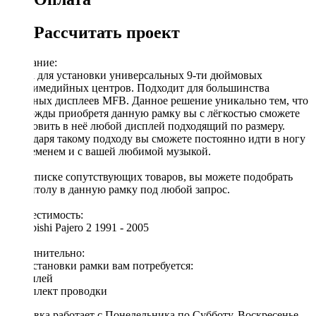
Рассчитать проект
Описание:
Рамка для установки универсальных 9-ти дюймовых
мультимедийных центров. Подходит для большинства
овальных дисплеев MFB. Данное решение уникально тем, что
единожды приобретя данную рамку вы с лёгкостью сможете
установить в неё любой дисплей подходящий по размеру.
Благодаря такому подходу вы сможете постоянно идти в ногу
со временем и с вашей любимой музыкой.
[!] В списке сопутствующих товаров, вы можете подобрать
магнитолу в данную рамку под любой запрос.
Совместимость:
Mitsubishi Pajero 2 1991 - 2005
Дополнительно:
Для установки рамки вам потребуется:
◦ дисплей
◦ комплект проводки
Доставка работает с Понедельника по Субботу. Воскресенье -