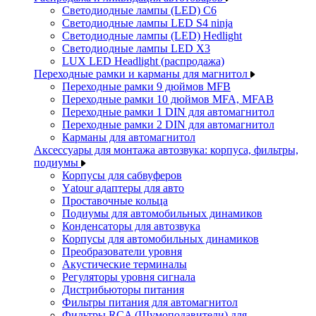
Светодиодные лампы (LED) C6
Светодиодные лампы LED S4 ninja
Светодиодные лампы (LED) Hedlight
Светодиодные лампы LED X3
LUX LED Headlight (распродажа)
Переходные рамки и карманы для магнитол
Переходные рамки 9 дюймов MFB
Переходные рамки 10 дюймов MFA, MFAB
Переходные рамки 1 DIN для автомагнитол
Переходные рамки 2 DIN для автомагнитол
Карманы для автомагнитол
Аксессуары для монтажа автозвука: корпуса, фильтры,
подиумы
Корпусы для сабвуферов
Yаtour адаптеры для авто
Проставочные кольца
Подиумы для автомобильных динамиков
Конденсаторы для автозвука
Корпусы для автомобильных динамиков
Преобразователи уровня
Акустические терминалы
Регуляторы уровня сигнала
Дистрибьюторы питания
Фильтры питания для автомагнитол
Фильтры RCA (Шумоподавители) для