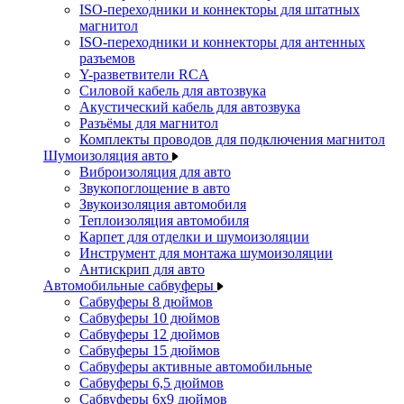
ISO-переходники и коннекторы для штатных
магнитол
ISO-переходники и коннекторы для антенных
разъемов
Y-разветвители RCA
Силовой кабель для автозвука
Акустический кабель для автозвука
Разъёмы для магнитол
Комплекты проводов для подключения магнитол
Шумоизоляция авто
Виброизоляция для авто
Звукопоглощение в авто
Звукоизоляция автомобиля
Теплоизоляция автомобиля
Карпет для отделки и шумоизоляции
Инструмент для монтажа шумоизоляции
Антискрип для авто
Автомобильные сабвуферы
Сабвуферы 8 дюймов
Сабвуферы 10 дюймов
Сабвуферы 12 дюймов
Сабвуферы 15 дюймов
Сабвуферы активные автомобильные
Сабвуферы 6,5 дюймов
Сабвуферы 6x9 дюймов