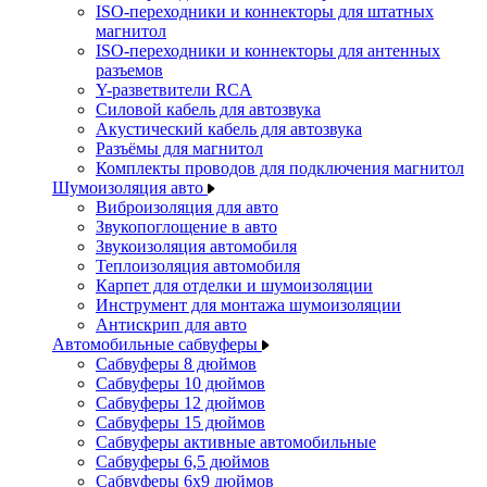
ISO-переходники и коннекторы для штатных
магнитол
ISO-переходники и коннекторы для антенных
разъемов
Y-разветвители RCA
Силовой кабель для автозвука
Акустический кабель для автозвука
Разъёмы для магнитол
Комплекты проводов для подключения магнитол
Шумоизоляция авто
Виброизоляция для авто
Звукопоглощение в авто
Звукоизоляция автомобиля
Теплоизоляция автомобиля
Карпет для отделки и шумоизоляции
Инструмент для монтажа шумоизоляции
Антискрип для авто
Автомобильные сабвуферы
Сабвуферы 8 дюймов
Сабвуферы 10 дюймов
Сабвуферы 12 дюймов
Сабвуферы 15 дюймов
Сабвуферы активные автомобильные
Сабвуферы 6,5 дюймов
Сабвуферы 6x9 дюймов