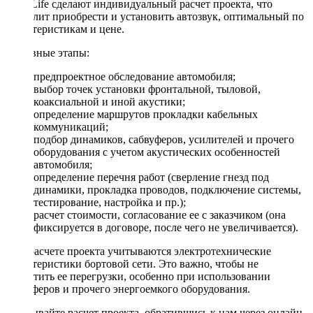
DriveLife сделают индивидуальный расчет проекта, что
позволит приобрести и установить автозвук, оптимальный по
характеристикам и цене.
Основные этапы:
предпроектное обследование автомобиля;
выбор точек установки фронтальной, тыловой,
коаксиальной и иной акустики;
определение маршрутов прокладки кабельных
коммуникаций;
подбор динамиков, сабвуферов, усилителей и прочего
оборудования с учетом акустических особенностей
автомобиля;
определение перечня работ (сверление гнезд под
динамики, прокладка проводов, подключение системы,
тестирование, настройка и пр.);
расчет стоимости, согласование ее с заказчиком (она
фиксируется в договоре, после чего не увеличивается).
При расчете проекта учитываются электротехнические
характеристики бортовой сети. Это важно, чтобы не
допустить ее перегрузки, особенно при использовании
сабвуферов и прочего энергоемкого оборудования.
Заказывайте расчет проекта, обратившись к нам через онлайн-