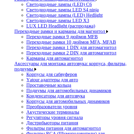
Светодиодные лампы (LED) C6
Светодиодные лампы LED S4 ninja
Светодиодные лампы (LED) Hedlight
Светодиодные лампы LED X3
LUX LED Headlight (распродажа)
Переходные рамки и карманы для магнитол
Переходные рамки 9 дюймов MFB
Переходные рамки 10 дюймов MFA, MFAB
Переходные рамки 1 DIN для автомагнитол
Переходные рамки 2 DIN для автомагнитол
Карманы для автомагнитол
Аксессуары для монтажа автозвука: корпуса, фильтры,
подиумы
Корпусы для сабвуферов
Yаtour адаптеры для авто
Проставочные кольца
Подиумы для автомобильных динамиков
Конденсаторы для автозвука
Корпусы для автомобильных динамиков
Преобразователи уровня
Акустические терминалы
Регуляторы уровня сигнала
Дистрибьюторы питания
Фильтры питания для автомагнитол
Фильтры RCA (Шумоподавители) для