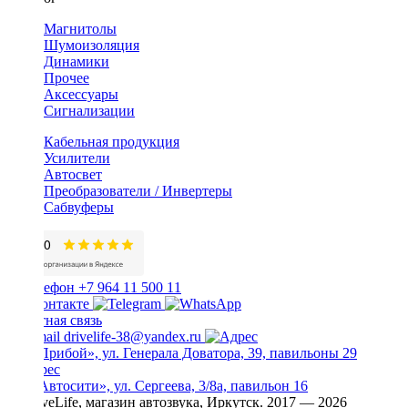
Магнитолы
Шумоизоляция
Динамики
Прочее
Аксессуары
Сигнализации
Кабельная продукция
Усилители
Автосвет
Преобразователи / Инвертеры
Сабвуферы
+7 964 11 500 11
Обратная связь
drivelife-38@yandex.ru
ТЦ «Прибой», ул. Генерала Доватора, 39, павильоны 29
ТЦ «Автосити», ул. Сергеева, 3/8а, павильон 16
© DriveLife, магазин автозвука, Иркутск. 2017 — 2026