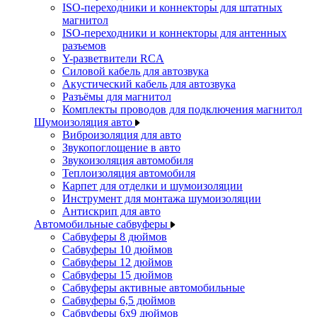
ISO-переходники и коннекторы для штатных
магнитол
ISO-переходники и коннекторы для антенных
разъемов
Y-разветвители RCA
Силовой кабель для автозвука
Акустический кабель для автозвука
Разъёмы для магнитол
Комплекты проводов для подключения магнитол
Шумоизоляция авто
Виброизоляция для авто
Звукопоглощение в авто
Звукоизоляция автомобиля
Теплоизоляция автомобиля
Карпет для отделки и шумоизоляции
Инструмент для монтажа шумоизоляции
Антискрип для авто
Автомобильные сабвуферы
Сабвуферы 8 дюймов
Сабвуферы 10 дюймов
Сабвуферы 12 дюймов
Сабвуферы 15 дюймов
Сабвуферы активные автомобильные
Сабвуферы 6,5 дюймов
Сабвуферы 6x9 дюймов