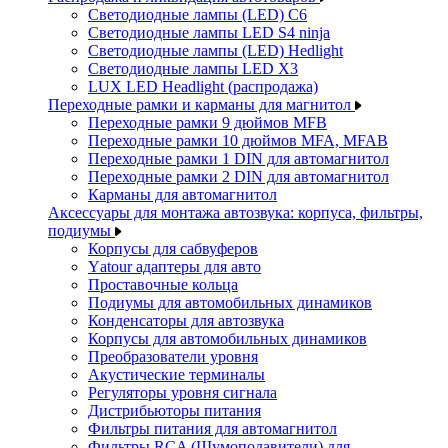
Светодиодные лампы (LED) C6
Светодиодные лампы LED S4 ninja
Светодиодные лампы (LED) Hedlight
Светодиодные лампы LED X3
LUX LED Headlight (распродажа)
Переходные рамки и карманы для магнитол
Переходные рамки 9 дюймов MFB
Переходные рамки 10 дюймов MFA, MFAB
Переходные рамки 1 DIN для автомагнитол
Переходные рамки 2 DIN для автомагнитол
Карманы для автомагнитол
Аксессуары для монтажа автозвука: корпуса, фильтры,
подиумы
Корпусы для сабвуферов
Yаtour адаптеры для авто
Проставочные кольца
Подиумы для автомобильных динамиков
Конденсаторы для автозвука
Корпусы для автомобильных динамиков
Преобразователи уровня
Акустические терминалы
Регуляторы уровня сигнала
Дистрибьюторы питания
Фильтры питания для автомагнитол
Фильтры RCA (Шумоподавители) для