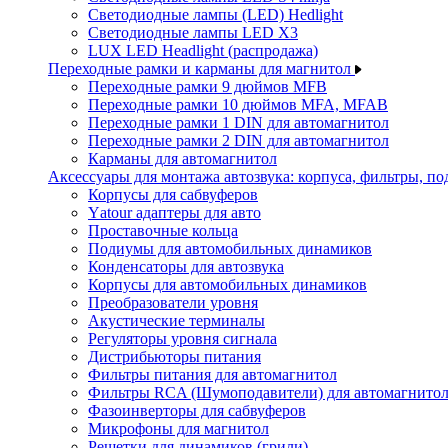
Светодиодные лампы (LED) Hedlight
Светодиодные лампы LED X3
LUX LED Headlight (распродажа)
Переходные рамки и карманы для магнитол
Переходные рамки 9 дюймов MFB
Переходные рамки 10 дюймов MFA, MFAB
Переходные рамки 1 DIN для автомагнитол
Переходные рамки 2 DIN для автомагнитол
Карманы для автомагнитол
Аксессуары для монтажа автозвука: корпуса, фильтры, 
Корпусы для сабвуферов
Yаtour адаптеры для авто
Проставочные кольца
Подиумы для автомобильных динамиков
Конденсаторы для автозвука
Корпусы для автомобильных динамиков
Преобразователи уровня
Акустические терминалы
Регуляторы уровня сигнала
Дистрибьюторы питания
Фильтры питания для автомагнитол
Фильтры RCA (Шумоподавители) для автомагнито
Фазоинверторы для сабвуферов
Микрофоны для магнитол
Решетки для динамиков (грили)