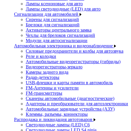
Лампы ксеноновые для авто
Лампы светодиодные (LED) для авто
Сигнализации для автомобилей
Сирены для сигнализаций
Брелоки для сигнализаций
Активаторы центрального замка
Чехлы для брелоков сигнализаций
Модули для автосигнализации
Автомобильная электроника и видеонаблюдение
Силовые предохранители и колбы для автозвука
Реле и колодки
Автомобильные видеорегистраторы (гибриды)
Видеорегистраторы-зеркало
Камеры заднего вида
Радар-детекторы
USB-флешки и карты памяти в автомобиль
FM-Антенны и усилители
FM-трансмиттеры
Сканеры автомобильные (диагностические)
Адаптеры и преобразователи для автоэлектроники
Автомобильные зарядные устройства (АЗУ)
Клеммы, разъемы, коннекторы
Распродажа и ликвидация автотоваров
Светодиодные лампы (LED) C6
Светодиодные лампы LED S4 ninja