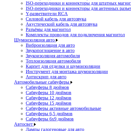
ISO-переходники и коннекторы для штатных магни
ISO-переходники и коннекторы для антенных разъ
Y-разветвители RCA
Силовой кабель для автозвука
Акустический кабель для автозвука
Разъёмы для магнитол
Комплекты проводов для подключения магнитол
Шумоизоляция авто
Виброизоляция для авто
Звукопоглощение в авто
Звукоизоляция автомобиля
Теплоизоляция автомобиля
Карпет для отделки и шумоизоляции
Инструмент для монтажа шумоизоляции
Антискрип для авто
Автомобильные сабвуферы
Сабвуферы 8 дюймов
Сабвуферы 10 дюймов
Сабвуферы 12 дюймов
Сабвуферы 15 дюймов
Сабвуферы активные автомобильные
Сабвуферы 6,5 дюймов
Сабвуферы 6x9 дюймов
Автосвет
Лампы галогеновые для авто