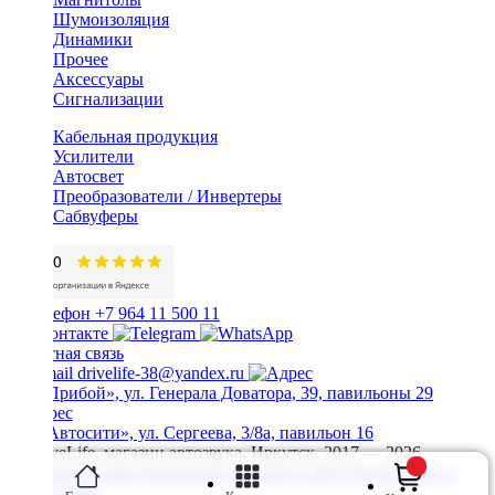
Шумоизоляция
Динамики
Прочее
Аксессуары
Сигнализации
Кабельная продукция
Усилители
Автосвет
Преобразователи / Инвертеры
Сабвуферы
+7 964 11 500 11
Обратная связь
drivelife-38@yandex.ru
ТЦ «Прибой», ул. Генерала Доватора, 39, павильоны 29
ТЦ «Автосити», ул. Сергеева, 3/8а, павильон 16
© DriveLife, магазин автозвука, Иркутск. 2017 — 2026
Политика конфиденциальности
Карта сайта
Разработано в
Prime Group