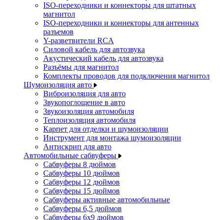
ISO-переходники и коннекторы для штатных
магнитол
ISO-переходники и коннекторы для антенных
разъемов
Y-разветвители RCA
Силовой кабель для автозвука
Акустический кабель для автозвука
Разъёмы для магнитол
Комплекты проводов для подключения магнитол
Шумоизоляция авто
Виброизоляция для авто
Звукопоглощение в авто
Звукоизоляция автомобиля
Теплоизоляция автомобиля
Карпет для отделки и шумоизоляции
Инструмент для монтажа шумоизоляции
Антискрип для авто
Автомобильные сабвуферы
Сабвуферы 8 дюймов
Сабвуферы 10 дюймов
Сабвуферы 12 дюймов
Сабвуферы 15 дюймов
Сабвуферы активные автомобильные
Сабвуферы 6,5 дюймов
Сабвуферы 6x9 дюймов