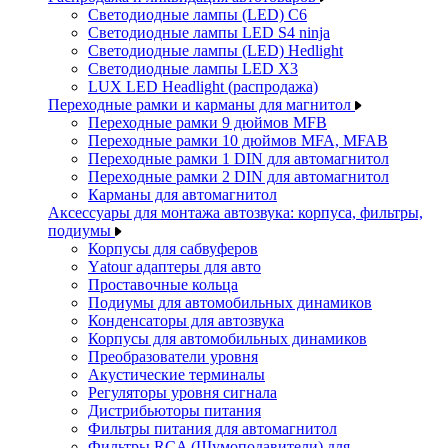
Светодиодные лампы (LED) C6
Светодиодные лампы LED S4 ninja
Светодиодные лампы (LED) Hedlight
Светодиодные лампы LED X3
LUX LED Headlight (распродажа)
Переходные рамки и карманы для магнитол
Переходные рамки 9 дюймов MFB
Переходные рамки 10 дюймов MFA, MFAB
Переходные рамки 1 DIN для автомагнитол
Переходные рамки 2 DIN для автомагнитол
Карманы для автомагнитол
Аксессуары для монтажа автозвука: корпуса, фильтры,
подиумы
Корпусы для сабвуферов
Yаtour адаптеры для авто
Проставочные кольца
Подиумы для автомобильных динамиков
Конденсаторы для автозвука
Корпусы для автомобильных динамиков
Преобразователи уровня
Акустические терминалы
Регуляторы уровня сигнала
Дистрибьюторы питания
Фильтры питания для автомагнитол
Фильтры RCA (Шумоподавители) для