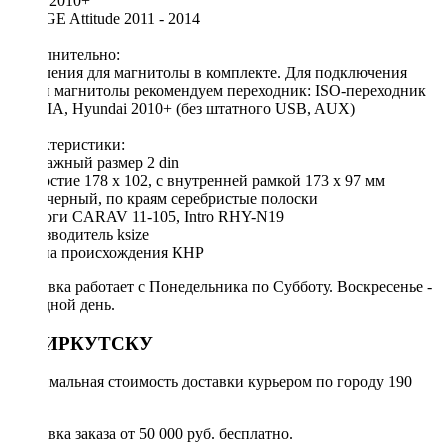
Verna 2010+
DODGE Attitude 2011 - 2014
Дополнительно:
Крепления для магнитолы в комплекте. Для подключения
новой магнитолы рекомендуем переходник: ISO-переходник
для KIA, Hyundai 2010+ (без штатного USB, AUX)
Характеристики:
Монтажный размер 2 din
Отверстие 178 х 102, с внутренней рамкой 173 х 97 мм
Цвет черный, по краям серебристые полоски
Аналоги CARAV 11-105, Intro RHY-N19
Производитель ksize
Страна происхождения КНР
Доставка работает с Понедельника по Субботу. Воскресенье -
выходной день.
ПО ИРКУТСКУ
Минимальная стоимость доставки курьером по городу 190
руб.
Доставка заказа от 50 000 руб. бесплатно.