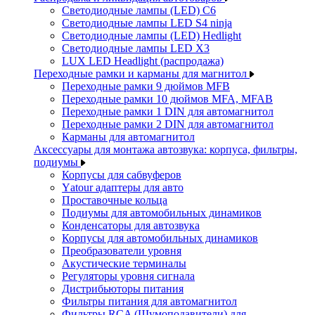
Светодиодные лампы (LED) C6
Светодиодные лампы LED S4 ninja
Светодиодные лампы (LED) Hedlight
Светодиодные лампы LED X3
LUX LED Headlight (распродажа)
Переходные рамки и карманы для магнитол
Переходные рамки 9 дюймов MFB
Переходные рамки 10 дюймов MFA, MFAB
Переходные рамки 1 DIN для автомагнитол
Переходные рамки 2 DIN для автомагнитол
Карманы для автомагнитол
Аксессуары для монтажа автозвука: корпуса, фильтры,
подиумы
Корпусы для сабвуферов
Yаtour адаптеры для авто
Проставочные кольца
Подиумы для автомобильных динамиков
Конденсаторы для автозвука
Корпусы для автомобильных динамиков
Преобразователи уровня
Акустические терминалы
Регуляторы уровня сигнала
Дистрибьюторы питания
Фильтры питания для автомагнитол
Фильтры RCA (Шумоподавители) для