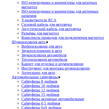
ISO-переходники и коннекторы для штатных
магнитол
ISO-переходники и коннекторы для антенных
разъемов
Y-разветвители RCA
Силовой кабель для автозвука
Акустический кабель для автозвука
Разъёмы для магнитол
Комплекты проводов для подключения магнитол
Шумоизоляция авто
Виброизоляция для авто
Звукопоглощение в авто
Звукоизоляция автомобиля
Теплоизоляция автомобиля
Карпет для отделки и шумоизоляции
Инструмент для монтажа шумоизоляции
Антискрип для авто
Автомобильные сабвуферы
Сабвуферы 8 дюймов
Сабвуферы 10 дюймов
Сабвуферы 12 дюймов
Сабвуферы 15 дюймов
Сабвуферы активные автомобильные
Сабвуферы 6,5 дюймов
Сабвуферы 6x9 дюймов