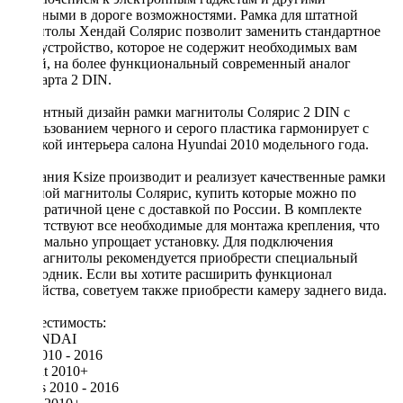
полезными в дороге возможностями. Рамка для штатной
магнитолы Хендай Солярис позволит заменить стандартное
аудиоустройство, которое не содержит необходимых вам
опций, на более функциональный современный аналог
стандарта 2 DIN.
Элегантный дизайн рамки магнитолы Солярис 2 DIN с
использованием черного и серого пластика гармонирует с
отделкой интерьера салона Hyundai 2010 модельного года.
Компания Ksize производит и реализует качественные рамки
штатной магнитолы Солярис, купить которые можно по
демократичной цене с доставкой по России. В комплекте
присутствуют все необходимые для монтажа крепления, что
максимально упрощает установку. Для подключения
автомагнитолы рекомендуется приобрести специальный
переходник. Если вы хотите расширить функционал
устройства, советуем также приобрести камеру заднего вида.
Совместимость:
HYUNDAI
i-25 2010 - 2016
Accent 2010+
Solaris 2010 - 2016