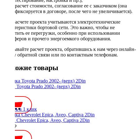
тестирование, настройка и пр.);
расчет стоимости, согласование ее с заказчиком (она
фиксируется в договоре, после чего не увеличивается).
При расчете проекта учитываются электротехнические
характеристики бортовой сети. Это важно, чтобы не
допустить ее перегрузки, особенно при использовании
сабвуферов и прочего энергоемкого оборудования.
Заказывайте расчет проекта, обратившись к нам через онлайн-
форму обратной связи или по контактным телефонам.
Похожие товары
Рамка Toyota Prado 2002- (верх) 2Din
700 ₽
Купить в 1 клик
Рамка Chevrolet Epica, Aveo, Captiva 2Din
1500 ₽