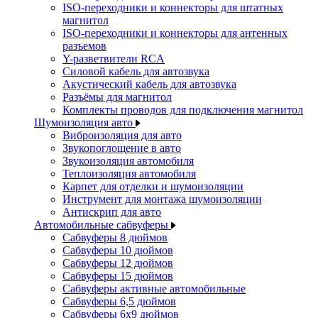
ISO-переходники и коннекторы для штатных
магнитол
ISO-переходники и коннекторы для антенных
разъемов
Y-разветвители RCA
Силовой кабель для автозвука
Акустический кабель для автозвука
Разъёмы для магнитол
Комплекты проводов для подключения магнитол
Шумоизоляция авто
Виброизоляция для авто
Звукопоглощение в авто
Звукоизоляция автомобиля
Теплоизоляция автомобиля
Карпет для отделки и шумоизоляции
Инструмент для монтажа шумоизоляции
Антискрип для авто
Автомобильные сабвуферы
Сабвуферы 8 дюймов
Сабвуферы 10 дюймов
Сабвуферы 12 дюймов
Сабвуферы 15 дюймов
Сабвуферы активные автомобильные
Сабвуферы 6,5 дюймов
Сабвуферы 6x9 дюймов