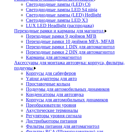
Светодиодные лампы (LED) C6
Светодиодные лампы LED S4 ninja
Светодиодные лампы (LED) Hedlight
Светодиодные лампы LED X3
LUX LED Headlight (распродажа)
Переходные рамки и карманы для магнитол
Переходные рамки 9 дюймов MFB
Переходные рамки 10 дюймов MFA, MFAB
Переходные рамки 1 DIN для автомагнитол
Переходные рамки 2 DIN для автомагнитол
Карманы для автомагнитол
Аксессуары для монтажа автозвука: корпуса, фильтры,
подиумы
Корпусы для сабвуферов
Yаtour адаптеры для авто
Проставочные кольца
Подиумы для автомобильных динамиков
Конденсаторы для автозвука
Корпусы для автомобильных динамиков
Преобразователи уровня
Акустические терминалы
Регуляторы уровня сигнала
Дистрибьюторы питания
Фильтры питания для автомагнитол
Фильтры RCA (Шумоподавители) для