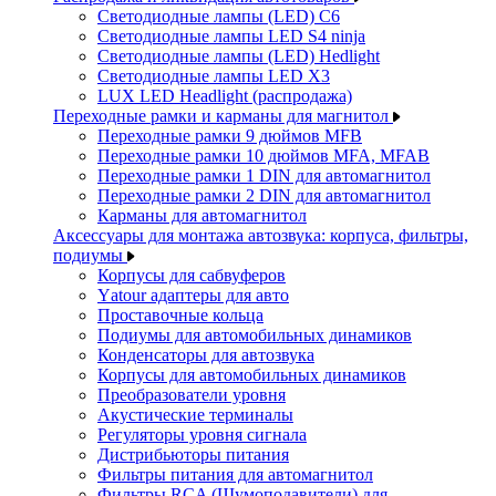
Светодиодные лампы (LED) C6
Светодиодные лампы LED S4 ninja
Светодиодные лампы (LED) Hedlight
Светодиодные лампы LED X3
LUX LED Headlight (распродажа)
Переходные рамки и карманы для магнитол
Переходные рамки 9 дюймов MFB
Переходные рамки 10 дюймов MFA, MFAB
Переходные рамки 1 DIN для автомагнитол
Переходные рамки 2 DIN для автомагнитол
Карманы для автомагнитол
Аксессуары для монтажа автозвука: корпуса, фильтры,
подиумы
Корпусы для сабвуферов
Yаtour адаптеры для авто
Проставочные кольца
Подиумы для автомобильных динамиков
Конденсаторы для автозвука
Корпусы для автомобильных динамиков
Преобразователи уровня
Акустические терминалы
Регуляторы уровня сигнала
Дистрибьюторы питания
Фильтры питания для автомагнитол
Фильтры RCA (Шумоподавители) для