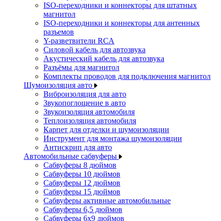
ISO-переходники и коннекторы для штатных
магнитол
ISO-переходники и коннекторы для антенных
разъемов
Y-разветвители RCA
Силовой кабель для автозвука
Акустический кабель для автозвука
Разъёмы для магнитол
Комплекты проводов для подключения магнитол
Шумоизоляция авто
Виброизоляция для авто
Звукопоглощение в авто
Звукоизоляция автомобиля
Теплоизоляция автомобиля
Карпет для отделки и шумоизоляции
Инструмент для монтажа шумоизоляции
Антискрип для авто
Автомобильные сабвуферы
Сабвуферы 8 дюймов
Сабвуферы 10 дюймов
Сабвуферы 12 дюймов
Сабвуферы 15 дюймов
Сабвуферы активные автомобильные
Сабвуферы 6,5 дюймов
Сабвуферы 6x9 дюймов