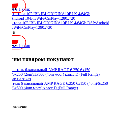
Купить в 1 клик
Магнитола 10" JBL JBLORIGINA10BLK 4/64Gb DSP/Android
10/BT/WiFi/CarPlay/1280x720
20000 ₽
Купить в 1 клик
С этим товаром покупают
Усилитель 6-канальный AMP RAGE 6.250 6x150 (4om)/6x250
(2om)/3x500 (4om мост) класс D (Full Range)
Нет в наличии