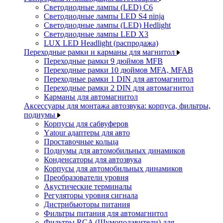
Светодиодные лампы (LED) C6
Светодиодные лампы LED S4 ninja
Светодиодные лампы (LED) Hedlight
Светодиодные лампы LED X3
LUX LED Headlight (распродажа)
Переходные рамки и карманы для магнитол
Переходные рамки 9 дюймов MFB
Переходные рамки 10 дюймов MFA, MFAB
Переходные рамки 1 DIN для автомагнитол
Переходные рамки 2 DIN для автомагнитол
Карманы для автомагнитол
Аксессуары для монтажа автозвука: корпуса, фильтры,
подиумы
Корпусы для сабвуферов
Yаtour адаптеры для авто
Проставочные кольца
Подиумы для автомобильных динамиков
Конденсаторы для автозвука
Корпусы для автомобильных динамиков
Преобразователи уровня
Акустические терминалы
Регуляторы уровня сигнала
Дистрибьюторы питания
Фильтры питания для автомагнитол
Фильтры RCA (Шумоподавители) для