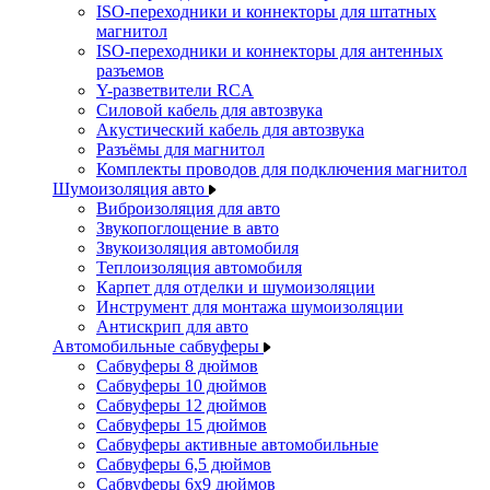
ISO-переходники и коннекторы для штатных
магнитол
ISO-переходники и коннекторы для антенных
разъемов
Y-разветвители RCA
Силовой кабель для автозвука
Акустический кабель для автозвука
Разъёмы для магнитол
Комплекты проводов для подключения магнитол
Шумоизоляция авто
Виброизоляция для авто
Звукопоглощение в авто
Звукоизоляция автомобиля
Теплоизоляция автомобиля
Карпет для отделки и шумоизоляции
Инструмент для монтажа шумоизоляции
Антискрип для авто
Автомобильные сабвуферы
Сабвуферы 8 дюймов
Сабвуферы 10 дюймов
Сабвуферы 12 дюймов
Сабвуферы 15 дюймов
Сабвуферы активные автомобильные
Сабвуферы 6,5 дюймов
Сабвуферы 6x9 дюймов