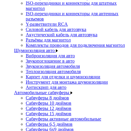
ISO-переходники и коннекторы для штатных
магнитол
ISO-переходники и коннекторы для антенных
разъемов
Y-разветвители RCA
Силовой кабель для автозвука
Акустический кабель для автозвука
Разъёмы для магнитол
Комплекты проводов для подключения магнитол
Шумоизоляция авто
Виброизоляция для авто
Звукопоглощение в авто
Звукоизоляция автомобиля
Теплоизоляция автомобиля
Карпет для отделки и шумоизоляции
Инструмент для монтажа шумоизоляции
Антискрип для авто
Автомобильные сабвуферы
Сабвуферы 8 дюймов
Сабвуферы 10 дюймов
Сабвуферы 12 дюймов
Сабвуферы 15 дюймов
Сабвуферы активные автомобильные
Сабвуферы 6,5 дюймов
Сабвуферы 6x9 дюймов