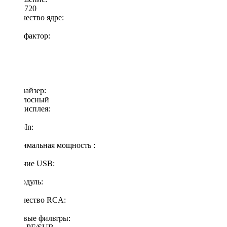
1280х720
Количество ядре:
8
Формфактор:
10.2"
ОЗУ:
4 Gb
ПЗУ:
64 Gb
Эквалайзер:
32 полосный
Тип дисплея:
IPS
AUX-In:
есть
Максимальная мощность :
50
Наличие USB:
да
3G-модуль:
да
Количество RCA:
4+1
Звуковые фильтры: