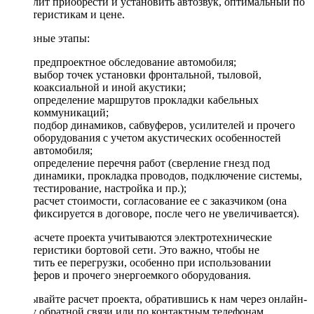
позволит приобрести и установить автозвук, оптимальный по
характеристикам и цене.
Основные этапы:
предпроектное обследование автомобиля;
выбор точек установки фронтальной, тыловой,
коаксиальной и иной акустики;
определение маршрутов прокладки кабельных
коммуникаций;
подбор динамиков, сабвуферов, усилителей и прочего
оборудования с учетом акустических особенностей
автомобиля;
определение перечня работ (сверление гнезд под
динамики, прокладка проводов, подключение системы,
тестирование, настройка и пр.);
расчет стоимости, согласование ее с заказчиком (она
фиксируется в договоре, после чего не увеличивается).
При расчете проекта учитываются электротехнические
характеристики бортовой сети. Это важно, чтобы не
допустить ее перегрузки, особенно при использовании
сабвуферов и прочего энергоемкого оборудования.
Заказывайте расчет проекта, обратившись к нам через онлайн-
форму обратной связи или по контактным телефонам.