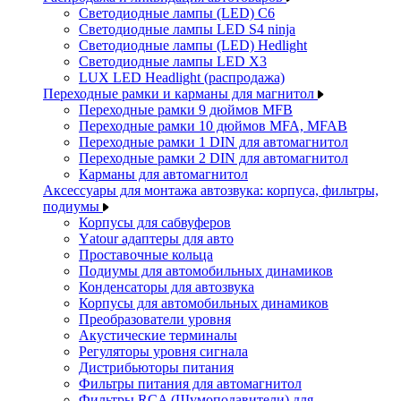
Светодиодные лампы (LED) C6
Светодиодные лампы LED S4 ninja
Светодиодные лампы (LED) Hedlight
Светодиодные лампы LED X3
LUX LED Headlight (распродажа)
Переходные рамки и карманы для магнитол
Переходные рамки 9 дюймов MFB
Переходные рамки 10 дюймов MFA, MFAB
Переходные рамки 1 DIN для автомагнитол
Переходные рамки 2 DIN для автомагнитол
Карманы для автомагнитол
Аксессуары для монтажа автозвука: корпуса, фильтры,
подиумы
Корпусы для сабвуферов
Yаtour адаптеры для авто
Проставочные кольца
Подиумы для автомобильных динамиков
Конденсаторы для автозвука
Корпусы для автомобильных динамиков
Преобразователи уровня
Акустические терминалы
Регуляторы уровня сигнала
Дистрибьюторы питания
Фильтры питания для автомагнитол
Фильтры RCA (Шумоподавители) для