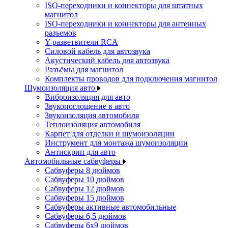
ISO-переходники и коннекторы для штатных
магнитол
ISO-переходники и коннекторы для антенных
разъемов
Y-разветвители RCA
Силовой кабель для автозвука
Акустический кабель для автозвука
Разъёмы для магнитол
Комплекты проводов для подключения магнитол
Шумоизоляция авто
Виброизоляция для авто
Звукопоглощение в авто
Звукоизоляция автомобиля
Теплоизоляция автомобиля
Карпет для отделки и шумоизоляции
Инструмент для монтажа шумоизоляции
Антискрип для авто
Автомобильные сабвуферы
Сабвуферы 8 дюймов
Сабвуферы 10 дюймов
Сабвуферы 12 дюймов
Сабвуферы 15 дюймов
Сабвуферы активные автомобильные
Сабвуферы 6,5 дюймов
Сабвуферы 6x9 дюймов