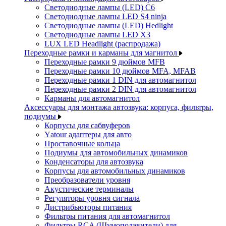
Светодиодные лампы (LED) C6
Светодиодные лампы LED S4 ninja
Светодиодные лампы (LED) Hedlight
Светодиодные лампы LED X3
LUX LED Headlight (распродажа)
Переходные рамки и карманы для магнитол
Переходные рамки 9 дюймов MFB
Переходные рамки 10 дюймов MFA, MFAB
Переходные рамки 1 DIN для автомагнитол
Переходные рамки 2 DIN для автомагнитол
Карманы для автомагнитол
Аксессуары для монтажа автозвука: корпуса, фильтры,
подиумы
Корпусы для сабвуферов
Yаtour адаптеры для авто
Проставочные кольца
Подиумы для автомобильных динамиков
Конденсаторы для автозвука
Корпусы для автомобильных динамиков
Преобразователи уровня
Акустические терминалы
Регуляторы уровня сигнала
Дистрибьюторы питания
Фильтры питания для автомагнитол
Фильтры RCA (Шумоподавители) для