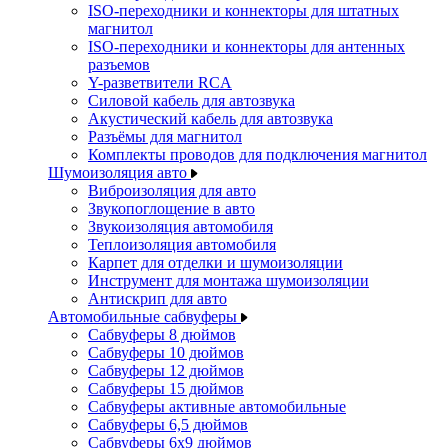
ISO-переходники и коннекторы для штатных
магнитол
ISO-переходники и коннекторы для антенных
разъемов
Y-разветвители RCA
Силовой кабель для автозвука
Акустический кабель для автозвука
Разъёмы для магнитол
Комплекты проводов для подключения магнитол
Шумоизоляция авто
Виброизоляция для авто
Звукопоглощение в авто
Звукоизоляция автомобиля
Теплоизоляция автомобиля
Карпет для отделки и шумоизоляции
Инструмент для монтажа шумоизоляции
Антискрип для авто
Автомобильные сабвуферы
Сабвуферы 8 дюймов
Сабвуферы 10 дюймов
Сабвуферы 12 дюймов
Сабвуферы 15 дюймов
Сабвуферы активные автомобильные
Сабвуферы 6,5 дюймов
Сабвуферы 6x9 дюймов