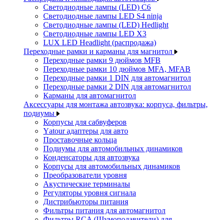
Светодиодные лампы (LED) C6
Светодиодные лампы LED S4 ninja
Светодиодные лампы (LED) Hedlight
Светодиодные лампы LED X3
LUX LED Headlight (распродажа)
Переходные рамки и карманы для магнитол
Переходные рамки 9 дюймов MFB
Переходные рамки 10 дюймов MFA, MFAB
Переходные рамки 1 DIN для автомагнитол
Переходные рамки 2 DIN для автомагнитол
Карманы для автомагнитол
Аксессуары для монтажа автозвука: корпуса, фильтры,
подиумы
Корпусы для сабвуферов
Yаtour адаптеры для авто
Проставочные кольца
Подиумы для автомобильных динамиков
Конденсаторы для автозвука
Корпусы для автомобильных динамиков
Преобразователи уровня
Акустические терминалы
Регуляторы уровня сигнала
Дистрибьюторы питания
Фильтры питания для автомагнитол
Фильтры RCA (Шумоподавители) для