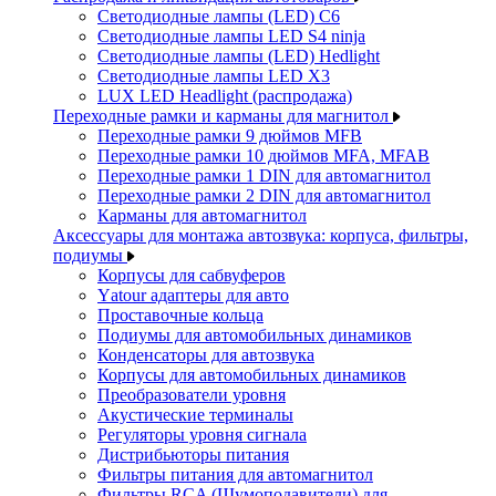
Светодиодные лампы (LED) C6
Светодиодные лампы LED S4 ninja
Светодиодные лампы (LED) Hedlight
Светодиодные лампы LED X3
LUX LED Headlight (распродажа)
Переходные рамки и карманы для магнитол
Переходные рамки 9 дюймов MFB
Переходные рамки 10 дюймов MFA, MFAB
Переходные рамки 1 DIN для автомагнитол
Переходные рамки 2 DIN для автомагнитол
Карманы для автомагнитол
Аксессуары для монтажа автозвука: корпуса, фильтры,
подиумы
Корпусы для сабвуферов
Yаtour адаптеры для авто
Проставочные кольца
Подиумы для автомобильных динамиков
Конденсаторы для автозвука
Корпусы для автомобильных динамиков
Преобразователи уровня
Акустические терминалы
Регуляторы уровня сигнала
Дистрибьюторы питания
Фильтры питания для автомагнитол
Фильтры RCA (Шумоподавители) для