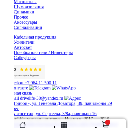
Магнитолы
Шумоизоляция
Динамики
Прочее
Аксессуары
Сигнализации
Кабельная продукция
Усилители
Автосвет
Преобразователи / Инвертеры
Сабвуферы
+7 964 11 500 11
Обратная связь
drivelife-38@yandex.ru
ТЦ «Прибой», ул. Генерала Доватора, 39, павильоны 29
ТЦ «Автосити», ул. Сергеева, 3/8а, павильон 16
© DriveLife, магазин автозвука, Иркутск. 2017 — 2026
Политика конфиденциальности
Карта сайта
Разработано в