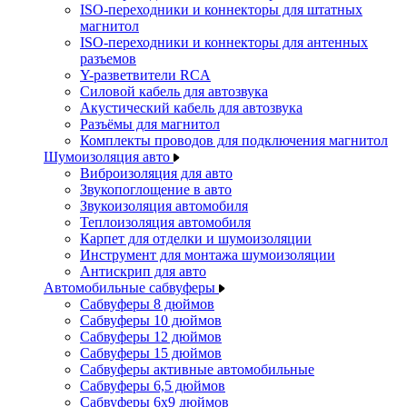
ISO-переходники и коннекторы для штатных
магнитол
ISO-переходники и коннекторы для антенных
разъемов
Y-разветвители RCA
Силовой кабель для автозвука
Акустический кабель для автозвука
Разъёмы для магнитол
Комплекты проводов для подключения магнитол
Шумоизоляция авто
Виброизоляция для авто
Звукопоглощение в авто
Звукоизоляция автомобиля
Теплоизоляция автомобиля
Карпет для отделки и шумоизоляции
Инструмент для монтажа шумоизоляции
Антискрип для авто
Автомобильные сабвуферы
Сабвуферы 8 дюймов
Сабвуферы 10 дюймов
Сабвуферы 12 дюймов
Сабвуферы 15 дюймов
Сабвуферы активные автомобильные
Сабвуферы 6,5 дюймов
Сабвуферы 6x9 дюймов