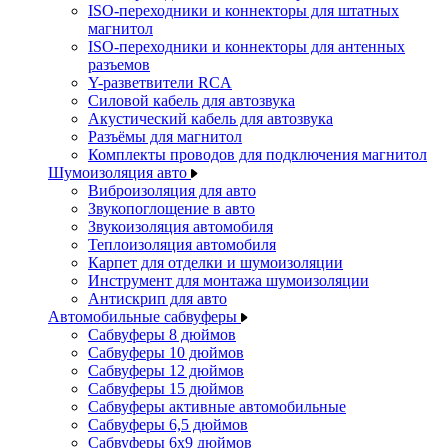
ISO-переходники и коннекторы для штатных
магнитол
ISO-переходники и коннекторы для антенных
разъемов
Y-разветвители RCA
Силовой кабель для автозвука
Акустический кабель для автозвука
Разъёмы для магнитол
Комплекты проводов для подключения магнитол
Шумоизоляция авто
Виброизоляция для авто
Звукопоглощение в авто
Звукоизоляция автомобиля
Теплоизоляция автомобиля
Карпет для отделки и шумоизоляции
Инструмент для монтажа шумоизоляции
Антискрип для авто
Автомобильные сабвуферы
Сабвуферы 8 дюймов
Сабвуферы 10 дюймов
Сабвуферы 12 дюймов
Сабвуферы 15 дюймов
Сабвуферы активные автомобильные
Сабвуферы 6,5 дюймов
Сабвуферы 6x9 дюймов