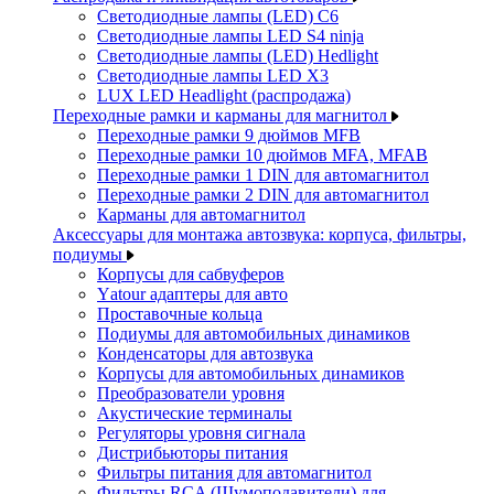
Светодиодные лампы (LED) C6
Светодиодные лампы LED S4 ninja
Светодиодные лампы (LED) Hedlight
Светодиодные лампы LED X3
LUX LED Headlight (распродажа)
Переходные рамки и карманы для магнитол
Переходные рамки 9 дюймов MFB
Переходные рамки 10 дюймов MFA, MFAB
Переходные рамки 1 DIN для автомагнитол
Переходные рамки 2 DIN для автомагнитол
Карманы для автомагнитол
Аксессуары для монтажа автозвука: корпуса, фильтры,
подиумы
Корпусы для сабвуферов
Yаtour адаптеры для авто
Проставочные кольца
Подиумы для автомобильных динамиков
Конденсаторы для автозвука
Корпусы для автомобильных динамиков
Преобразователи уровня
Акустические терминалы
Регуляторы уровня сигнала
Дистрибьюторы питания
Фильтры питания для автомагнитол
Фильтры RCA (Шумоподавители) для