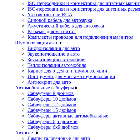
ISO-переходники и коннекторы для штатных магни
ISO-переходники и коннекторы для антенных разъ
Y-разветвители RCA
Силовой кабель для автозвука
Акустический кабель для автозвука
Разъёмы для магнитол
Комплекты проводов для подключения магнитол
Шумоизоляция авто
Виброизоляция для авто
Звукопоглощение в авто
Звукоизоляция автомобиля
Теплоизоляция автомобиля
Карпет для отделки и шумоизоляции
Инструмент для монтажа шумоизоляции
Антискрип для авто
Автомобильные сабвуферы
Сабвуферы 8 дюймов
Сабвуферы 10 дюймов
Сабвуферы 12 дюймов
Сабвуферы 15 дюймов
Сабвуферы активные автомобильные
Сабвуферы 6,5 дюймов
Сабвуферы 6x9 дюймов
Автосвет
Лампы галогеновые для авто