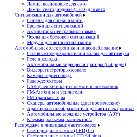
Лампы ксеноновые для авто
Лампы светодиодные (LED) для авто
Сигнализации для автомобилей
Сирены для сигнализаций
Брелоки для сигнализаций
Активаторы центрального замка
Чехлы для брелоков сигнализаций
Модули для автосигнализации
Автомобильная электроника и видеонаблюдение
Силовые предохранители и колбы для автозвука
Реле и колодки
Автомобильные видеорегистраторы (гибриды)
Видеорегистраторы-зеркало
Камеры заднего вида
Радар-детекторы
USB-флешки и карты памяти в автомобиль
FM-Антенны и усилители
FM-трансмиттеры
Сканеры автомобильные (диагностические)
Адаптеры и преобразователи для автоэлектроники
Автомобильные зарядные устройства (АЗУ)
Клеммы, разъемы, коннекторы
Распродажа и ликвидация автотоваров
Светодиодные лампы (LED) C6
Светодиодные лампы LED S4 ninja