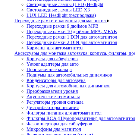
Светодиодные лампы (LED) Hedlight
Светодиодные лампы LED X3
LUX LED Headlight (распродажа)
Переходные рамки и карманы для магнитол
Переходные рамки 9 дюймов MFB
Переходные рамки 10 дюймов MFA, MFAB
Переходные рамки 1 DIN для автомагнитол
Переходные рамки 2 DIN для автомагнитол
Карманы для автомагнитол
Аксессуары для монтажа автозвука: корпуса, фильтры, 
Корпусы для сабвуферов
Yаtour адаптеры для авто
Проставочные кольца
Подиумы для автомобильных динамиков
Конденсаторы для автозвука
Корпусы для автомобильных динамиков
Преобразователи уровня
Акустические терминалы
Регуляторы уровня сигнала
Дистрибьюторы питания
Фильтры питания для автомагнитол
Фильтры RCA (Шумоподавители) для автомагнито
Фазоинверторы для сабвуферов
Микрофоны для магнитол
Решетки для динамиков (грили)