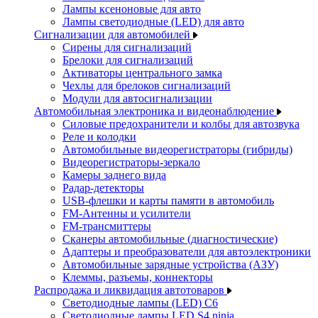
Лампы ксеноновые для авто
Лампы светодиодные (LED) для авто
Сигнализации для автомобилей
Сирены для сигнализаций
Брелоки для сигнализаций
Активаторы центрального замка
Чехлы для брелоков сигнализаций
Модули для автосигнализации
Автомобильная электроника и видеонаблюдение
Силовые предохранители и колбы для автозвука
Реле и колодки
Автомобильные видеорегистраторы (гибриды)
Видеорегистраторы-зеркало
Камеры заднего вида
Радар-детекторы
USB-флешки и карты памяти в автомобиль
FM-Антенны и усилители
FM-трансмиттеры
Сканеры автомобильные (диагностические)
Адаптеры и преобразователи для автоэлектроники
Автомобильные зарядные устройства (АЗУ)
Клеммы, разъемы, коннекторы
Распродажа и ликвидация автотоваров
Светодиодные лампы (LED) C6
Светодиодные лампы LED S4 ninja