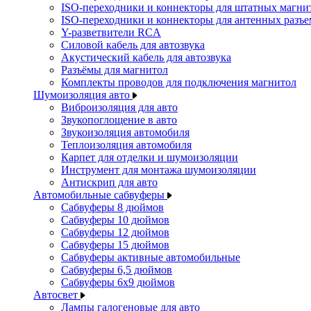
ISO-переходники и коннекторы для штатных магни
ISO-переходники и коннекторы для антенных разъ
Y-разветвители RCA
Силовой кабель для автозвука
Акустический кабель для автозвука
Разъёмы для магнитол
Комплекты проводов для подключения магнитол
Шумоизоляция авто
Виброизоляция для авто
Звукопоглощение в авто
Звукоизоляция автомобиля
Теплоизоляция автомобиля
Карпет для отделки и шумоизоляции
Инструмент для монтажа шумоизоляции
Антискрип для авто
Автомобильные сабвуферы
Сабвуферы 8 дюймов
Сабвуферы 10 дюймов
Сабвуферы 12 дюймов
Сабвуферы 15 дюймов
Сабвуферы активные автомобильные
Сабвуферы 6,5 дюймов
Сабвуферы 6x9 дюймов
Автосвет
Лампы галогеновые для авто