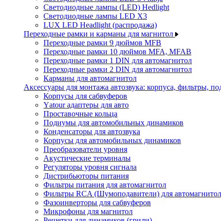
Светодиодные лампы (LED) Hedlight
Светодиодные лампы LED X3
LUX LED Headlight (распродажа)
Переходные рамки и карманы для магнитол
Переходные рамки 9 дюймов MFB
Переходные рамки 10 дюймов MFA, MFAB
Переходные рамки 1 DIN для автомагнитол
Переходные рамки 2 DIN для автомагнитол
Карманы для автомагнитол
Аксессуары для монтажа автозвука: корпуса, фильтры, 
Корпусы для сабвуферов
Yаtour адаптеры для авто
Проставочные кольца
Подиумы для автомобильных динамиков
Конденсаторы для автозвука
Корпусы для автомобильных динамиков
Преобразователи уровня
Акустические терминалы
Регуляторы уровня сигнала
Дистрибьюторы питания
Фильтры питания для автомагнитол
Фильтры RCA (Шумоподавители) для автомагнито
Фазоинверторы для сабвуферов
Микрофоны для магнитол
Решетки для динамиков (грили)