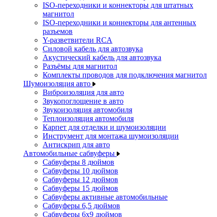
ISO-переходники и коннекторы для штатных
магнитол
ISO-переходники и коннекторы для антенных
разъемов
Y-разветвители RCA
Силовой кабель для автозвука
Акустический кабель для автозвука
Разъёмы для магнитол
Комплекты проводов для подключения магнитол
Шумоизоляция авто
Виброизоляция для авто
Звукопоглощение в авто
Звукоизоляция автомобиля
Теплоизоляция автомобиля
Карпет для отделки и шумоизоляции
Инструмент для монтажа шумоизоляции
Антискрип для авто
Автомобильные сабвуферы
Сабвуферы 8 дюймов
Сабвуферы 10 дюймов
Сабвуферы 12 дюймов
Сабвуферы 15 дюймов
Сабвуферы активные автомобильные
Сабвуферы 6,5 дюймов
Сабвуферы 6x9 дюймов