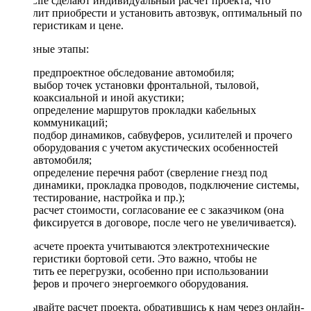
DriveLife сделают индивидуальный расчет проекта, что
позволит приобрести и установить автозвук, оптимальный по
характеристикам и цене.
Основные этапы:
предпроектное обследование автомобиля;
выбор точек установки фронтальной, тыловой,
коаксиальной и иной акустики;
определение маршрутов прокладки кабельных
коммуникаций;
подбор динамиков, сабвуферов, усилителей и прочего
оборудования с учетом акустических особенностей
автомобиля;
определение перечня работ (сверление гнезд под
динамики, прокладка проводов, подключение системы,
тестирование, настройка и пр.);
расчет стоимости, согласование ее с заказчиком (она
фиксируется в договоре, после чего не увеличивается).
При расчете проекта учитываются электротехнические
характеристики бортовой сети. Это важно, чтобы не
допустить ее перегрузки, особенно при использовании
сабвуферов и прочего энергоемкого оборудования.
Заказывайте расчет проекта, обратившись к нам через онлайн-