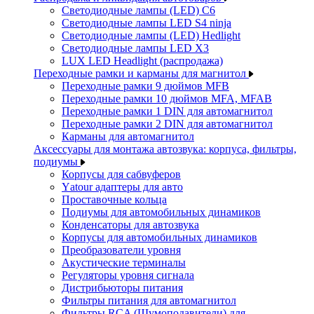
Светодиодные лампы (LED) C6
Светодиодные лампы LED S4 ninja
Светодиодные лампы (LED) Hedlight
Светодиодные лампы LED X3
LUX LED Headlight (распродажа)
Переходные рамки и карманы для магнитол
Переходные рамки 9 дюймов MFB
Переходные рамки 10 дюймов MFA, MFAB
Переходные рамки 1 DIN для автомагнитол
Переходные рамки 2 DIN для автомагнитол
Карманы для автомагнитол
Аксессуары для монтажа автозвука: корпуса, фильтры,
подиумы
Корпусы для сабвуферов
Yаtour адаптеры для авто
Проставочные кольца
Подиумы для автомобильных динамиков
Конденсаторы для автозвука
Корпусы для автомобильных динамиков
Преобразователи уровня
Акустические терминалы
Регуляторы уровня сигнала
Дистрибьюторы питания
Фильтры питания для автомагнитол
Фильтры RCA (Шумоподавители) для