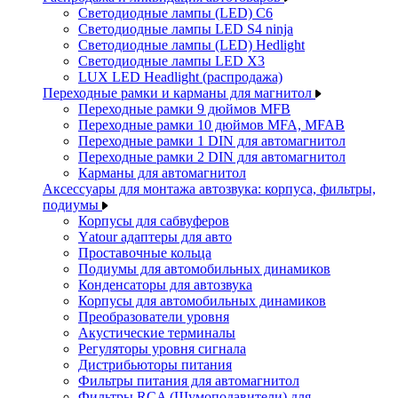
Светодиодные лампы (LED) C6
Светодиодные лампы LED S4 ninja
Светодиодные лампы (LED) Hedlight
Светодиодные лампы LED X3
LUX LED Headlight (распродажа)
Переходные рамки и карманы для магнитол
Переходные рамки 9 дюймов MFB
Переходные рамки 10 дюймов MFA, MFAB
Переходные рамки 1 DIN для автомагнитол
Переходные рамки 2 DIN для автомагнитол
Карманы для автомагнитол
Аксессуары для монтажа автозвука: корпуса, фильтры,
подиумы
Корпусы для сабвуферов
Yаtour адаптеры для авто
Проставочные кольца
Подиумы для автомобильных динамиков
Конденсаторы для автозвука
Корпусы для автомобильных динамиков
Преобразователи уровня
Акустические терминалы
Регуляторы уровня сигнала
Дистрибьюторы питания
Фильтры питания для автомагнитол
Фильтры RCA (Шумоподавители) для