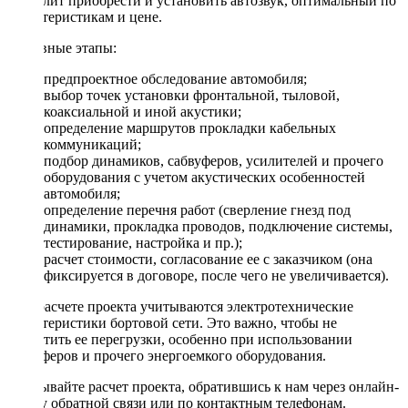
позволит приобрести и установить автозвук, оптимальный по
характеристикам и цене.
Основные этапы:
предпроектное обследование автомобиля;
выбор точек установки фронтальной, тыловой,
коаксиальной и иной акустики;
определение маршрутов прокладки кабельных
коммуникаций;
подбор динамиков, сабвуферов, усилителей и прочего
оборудования с учетом акустических особенностей
автомобиля;
определение перечня работ (сверление гнезд под
динамики, прокладка проводов, подключение системы,
тестирование, настройка и пр.);
расчет стоимости, согласование ее с заказчиком (она
фиксируется в договоре, после чего не увеличивается).
При расчете проекта учитываются электротехнические
характеристики бортовой сети. Это важно, чтобы не
допустить ее перегрузки, особенно при использовании
сабвуферов и прочего энергоемкого оборудования.
Заказывайте расчет проекта, обратившись к нам через онлайн-
форму обратной связи или по контактным телефонам.