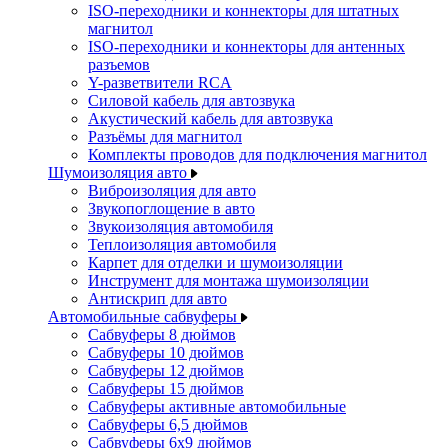
ISO-переходники и коннекторы для штатных
магнитол
ISO-переходники и коннекторы для антенных
разъемов
Y-разветвители RCA
Силовой кабель для автозвука
Акустический кабель для автозвука
Разъёмы для магнитол
Комплекты проводов для подключения магнитол
Шумоизоляция авто
Виброизоляция для авто
Звукопоглощение в авто
Звукоизоляция автомобиля
Теплоизоляция автомобиля
Карпет для отделки и шумоизоляции
Инструмент для монтажа шумоизоляции
Антискрип для авто
Автомобильные сабвуферы
Сабвуферы 8 дюймов
Сабвуферы 10 дюймов
Сабвуферы 12 дюймов
Сабвуферы 15 дюймов
Сабвуферы активные автомобильные
Сабвуферы 6,5 дюймов
Сабвуферы 6x9 дюймов