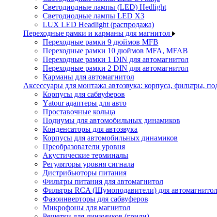
Светодиодные лампы (LED) Hedlight
Светодиодные лампы LED X3
LUX LED Headlight (распродажа)
Переходные рамки и карманы для магнитол
Переходные рамки 9 дюймов MFB
Переходные рамки 10 дюймов MFA, MFAB
Переходные рамки 1 DIN для автомагнитол
Переходные рамки 2 DIN для автомагнитол
Карманы для автомагнитол
Аксессуары для монтажа автозвука: корпуса, фильтры, 
Корпусы для сабвуферов
Yаtour адаптеры для авто
Проставочные кольца
Подиумы для автомобильных динамиков
Конденсаторы для автозвука
Корпусы для автомобильных динамиков
Преобразователи уровня
Акустические терминалы
Регуляторы уровня сигнала
Дистрибьюторы питания
Фильтры питания для автомагнитол
Фильтры RCA (Шумоподавители) для автомагнито
Фазоинверторы для сабвуферов
Микрофоны для магнитол
Решетки для динамиков (грили)