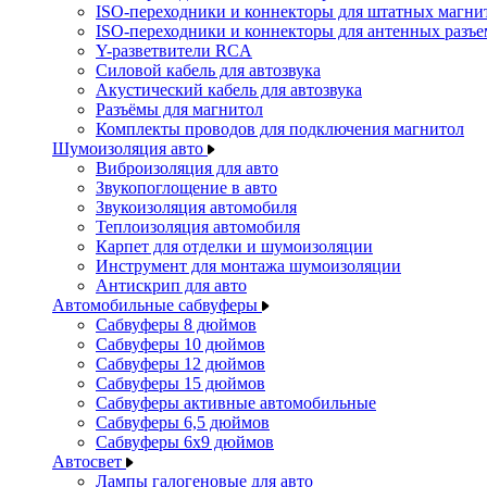
ISO-переходники и коннекторы для штатных магни
ISO-переходники и коннекторы для антенных разъ
Y-разветвители RCA
Силовой кабель для автозвука
Акустический кабель для автозвука
Разъёмы для магнитол
Комплекты проводов для подключения магнитол
Шумоизоляция авто
Виброизоляция для авто
Звукопоглощение в авто
Звукоизоляция автомобиля
Теплоизоляция автомобиля
Карпет для отделки и шумоизоляции
Инструмент для монтажа шумоизоляции
Антискрип для авто
Автомобильные сабвуферы
Сабвуферы 8 дюймов
Сабвуферы 10 дюймов
Сабвуферы 12 дюймов
Сабвуферы 15 дюймов
Сабвуферы активные автомобильные
Сабвуферы 6,5 дюймов
Сабвуферы 6x9 дюймов
Автосвет
Лампы галогеновые для авто