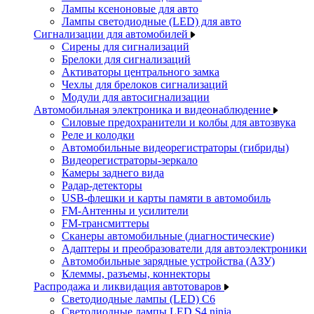
Лампы ксеноновые для авто
Лампы светодиодные (LED) для авто
Сигнализации для автомобилей
Сирены для сигнализаций
Брелоки для сигнализаций
Активаторы центрального замка
Чехлы для брелоков сигнализаций
Модули для автосигнализации
Автомобильная электроника и видеонаблюдение
Силовые предохранители и колбы для автозвука
Реле и колодки
Автомобильные видеорегистраторы (гибриды)
Видеорегистраторы-зеркало
Камеры заднего вида
Радар-детекторы
USB-флешки и карты памяти в автомобиль
FM-Антенны и усилители
FM-трансмиттеры
Сканеры автомобильные (диагностические)
Адаптеры и преобразователи для автоэлектроники
Автомобильные зарядные устройства (АЗУ)
Клеммы, разъемы, коннекторы
Распродажа и ликвидация автотоваров
Светодиодные лампы (LED) C6
Светодиодные лампы LED S4 ninja