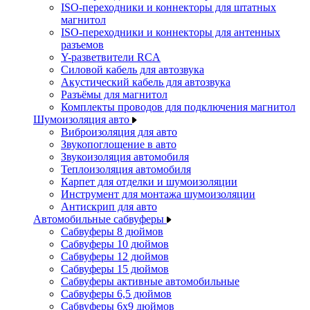
ISO-переходники и коннекторы для штатных
магнитол
ISO-переходники и коннекторы для антенных
разъемов
Y-разветвители RCA
Силовой кабель для автозвука
Акустический кабель для автозвука
Разъёмы для магнитол
Комплекты проводов для подключения магнитол
Шумоизоляция авто
Виброизоляция для авто
Звукопоглощение в авто
Звукоизоляция автомобиля
Теплоизоляция автомобиля
Карпет для отделки и шумоизоляции
Инструмент для монтажа шумоизоляции
Антискрип для авто
Автомобильные сабвуферы
Сабвуферы 8 дюймов
Сабвуферы 10 дюймов
Сабвуферы 12 дюймов
Сабвуферы 15 дюймов
Сабвуферы активные автомобильные
Сабвуферы 6,5 дюймов
Сабвуферы 6x9 дюймов