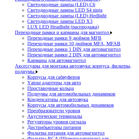
Светодиодные лампы (LED) C6
Светодиодные лампы LED S4 ninja
Светодиодные лампы (LED) Hedlight
Светодиодные лампы LED X3
LUX LED Headlight (распродажа)
Переходные рамки и карманы для магнитол
Переходные рамки 9 дюймов MFB
Переходные рамки 10 дюймов MFA, MFAB
Переходные рамки 1 DIN для автомагнитол
Переходные рамки 2 DIN для автомагнитол
Карманы для автомагнитол
Аксессуары для монтажа автозвука: корпуса, фильтры,
подиумы
Корпусы для сабвуферов
Yаtour адаптеры для авто
Проставочные кольца
Подиумы для автомобильных динамиков
Конденсаторы для автозвука
Корпусы для автомобильных динамиков
Преобразователи уровня
Акустические терминалы
Регуляторы уровня сигнала
Дистрибьюторы питания
Фильтры питания для автомагнитол
Фильтры RCA (Шумоподавители) для