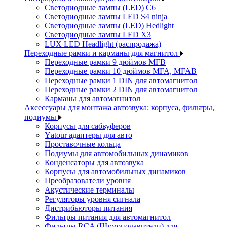
Светодиодные лампы (LED) C6
Светодиодные лампы LED S4 ninja
Светодиодные лампы (LED) Hedlight
Светодиодные лампы LED X3
LUX LED Headlight (распродажа)
Переходные рамки и карманы для магнитол
Переходные рамки 9 дюймов MFB
Переходные рамки 10 дюймов MFA, MFAB
Переходные рамки 1 DIN для автомагнитол
Переходные рамки 2 DIN для автомагнитол
Карманы для автомагнитол
Аксессуары для монтажа автозвука: корпуса, фильтры,
подиумы
Корпусы для сабвуферов
Yаtour адаптеры для авто
Проставочные кольца
Подиумы для автомобильных динамиков
Конденсаторы для автозвука
Корпусы для автомобильных динамиков
Преобразователи уровня
Акустические терминалы
Регуляторы уровня сигнала
Дистрибьюторы питания
Фильтры питания для автомагнитол
Фильтры RCA (Шумоподавители) для