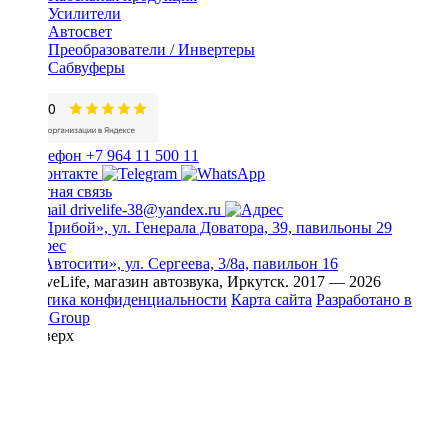
Усилители
Автосвет
Преобразователи / Инвертеры
Сабвуферы
+7 964 11 500 11
Обратная связь
drivelife-38@yandex.ru
ТЦ «Прибой», ул. Генерала Доватора, 39, павильоны 29
ТЦ «Автосити», ул. Сергеева, 3/8а, павильон 16
© DriveLife, магазин автозвука, Иркутск. 2017 — 2026
Политика конфиденциальности
Карта сайта
Разработано в
Prime Group