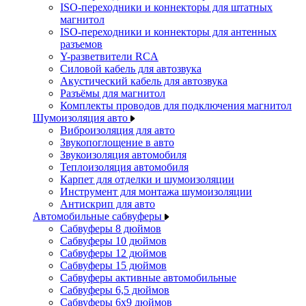
ISO-переходники и коннекторы для штатных
магнитол
ISO-переходники и коннекторы для антенных
разъемов
Y-разветвители RCA
Силовой кабель для автозвука
Акустический кабель для автозвука
Разъёмы для магнитол
Комплекты проводов для подключения магнитол
Шумоизоляция авто
Виброизоляция для авто
Звукопоглощение в авто
Звукоизоляция автомобиля
Теплоизоляция автомобиля
Карпет для отделки и шумоизоляции
Инструмент для монтажа шумоизоляции
Антискрип для авто
Автомобильные сабвуферы
Сабвуферы 8 дюймов
Сабвуферы 10 дюймов
Сабвуферы 12 дюймов
Сабвуферы 15 дюймов
Сабвуферы активные автомобильные
Сабвуферы 6,5 дюймов
Сабвуферы 6x9 дюймов