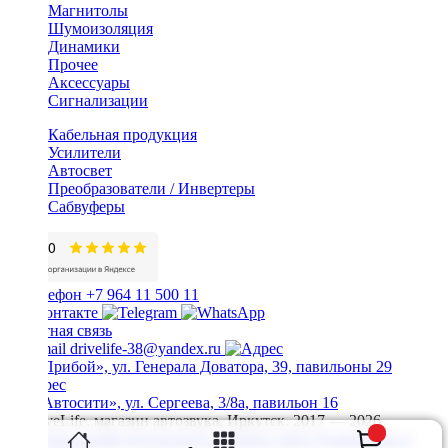
Магнитолы
Шумоизоляция
Динамики
Прочее
Аксессуары
Сигнализации
Кабельная продукция
Усилители
Автосвет
Преобразователи / Инвертеры
Сабвуферы
+7 964 11 500 11
Обратная связь
drivelife-38@yandex.ru
ТЦ «Прибой», ул. Генерала Доватора, 39, павильоны 29
ТЦ «Автосити», ул. Сергеева, 3/8а, павильон 16
© DriveLife, магазин автозвука, Иркутск. 2017 — 2026
Политика конфиденциальности
Карта сайта
Разработано в