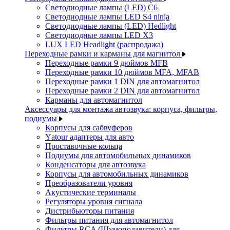
Светодиодные лампы (LED) C6
Светодиодные лампы LED S4 ninja
Светодиодные лампы (LED) Hedlight
Светодиодные лампы LED X3
LUX LED Headlight (распродажа)
Переходные рамки и карманы для магнитол
Переходные рамки 9 дюймов MFB
Переходные рамки 10 дюймов MFA, MFAB
Переходные рамки 1 DIN для автомагнитол
Переходные рамки 2 DIN для автомагнитол
Карманы для автомагнитол
Аксессуары для монтажа автозвука: корпуса, фильтры,
подиумы
Корпусы для сабвуферов
Yаtour адаптеры для авто
Проставочные кольца
Подиумы для автомобильных динамиков
Конденсаторы для автозвука
Корпусы для автомобильных динамиков
Преобразователи уровня
Акустические терминалы
Регуляторы уровня сигнала
Дистрибьюторы питания
Фильтры питания для автомагнитол
Фильтры RCA (Шумоподавители) для