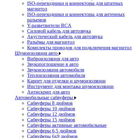
ISO-переходники и коннекторы для штатных
магнитол
ISO-переходники и коннекторы для антенных
разъемов
Y-разветвители RCA
Силовой кабель для автозвука
Акустический кабель для автозвука
Разъёмы для магнитол
Комплекты проводов для подключения магнитол
Шумоизоляция авто
Виброизоляция для авто
Звукопоглощение в авто
Звукоизоляция автомобиля
Теплоизоляция автомобиля
Карпет для отделки и шумоизоляции
Инструмент для монтажа шумоизоляции
Антискрип для авто
Автомобильные сабвуферы
Сабвуферы 8 дюймов
Сабвуферы 10 дюймов
Сабвуферы 12 дюймов
Сабвуферы 15 дюймов
Сабвуферы активные автомобильные
Сабвуферы 6,5 дюймов
Сабвуферы 6x9 дюймов