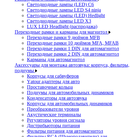
Светодиодные лампы (LED) C6
Светодиодные лампы LED S4 ninja
Светодиодные лампы (LED) Hedlight
Светодиодные лампы LED X3
LUX LED Headlight (распродажа)
Переходные рамки и карманы для магнитол
Переходные рамки 9 дюймов MFB
Переходные рамки 10 дюймов MFA, MFAB
Переходные рамки 1 DIN для автомагнитол
Переходные рамки 2 DIN для автомагнитол
Карманы для автомагнитол
Аксессуары для монтажа автозвука: корпуса, фильтры,
подиумы
Корпусы для сабвуферов
Yаtour адаптеры для авто
Проставочные кольца
Подиумы для автомобильных динамиков
Конденсаторы для автозвука
Корпусы для автомобильных динамиков
Преобразователи уровня
Акустические терминалы
Регуляторы уровня сигнала
Дистрибьюторы питания
Фильтры питания для автомагнитол
Фильтры RCA (Шумоподавители) для