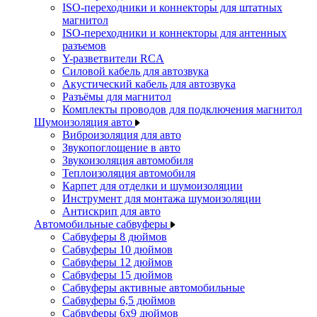
ISO-переходники и коннекторы для штатных
магнитол
ISO-переходники и коннекторы для антенных
разъемов
Y-разветвители RCA
Силовой кабель для автозвука
Акустический кабель для автозвука
Разъёмы для магнитол
Комплекты проводов для подключения магнитол
Шумоизоляция авто
Виброизоляция для авто
Звукопоглощение в авто
Звукоизоляция автомобиля
Теплоизоляция автомобиля
Карпет для отделки и шумоизоляции
Инструмент для монтажа шумоизоляции
Антискрип для авто
Автомобильные сабвуферы
Сабвуферы 8 дюймов
Сабвуферы 10 дюймов
Сабвуферы 12 дюймов
Сабвуферы 15 дюймов
Сабвуферы активные автомобильные
Сабвуферы 6,5 дюймов
Сабвуферы 6x9 дюймов