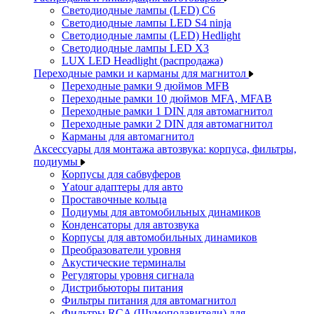
Светодиодные лампы (LED) C6
Светодиодные лампы LED S4 ninja
Светодиодные лампы (LED) Hedlight
Светодиодные лампы LED X3
LUX LED Headlight (распродажа)
Переходные рамки и карманы для магнитол
Переходные рамки 9 дюймов MFB
Переходные рамки 10 дюймов MFA, MFAB
Переходные рамки 1 DIN для автомагнитол
Переходные рамки 2 DIN для автомагнитол
Карманы для автомагнитол
Аксессуары для монтажа автозвука: корпуса, фильтры,
подиумы
Корпусы для сабвуферов
Yаtour адаптеры для авто
Проставочные кольца
Подиумы для автомобильных динамиков
Конденсаторы для автозвука
Корпусы для автомобильных динамиков
Преобразователи уровня
Акустические терминалы
Регуляторы уровня сигнала
Дистрибьюторы питания
Фильтры питания для автомагнитол
Фильтры RCA (Шумоподавители) для