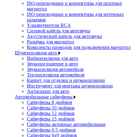
ISO-переходники и коннекторы для штатных
магнитол
ISO-переходники и коннекторы для антенных
разъемов
Y-разветвители RCA
Силовой кабель для автозвука
Акустический кабель для автозвука
Разъёмы для магнитол
Комплекты проводов для подключения магнитол
Шумоизоляция авто
Виброизоляция для авто
Звукопоглощение в авто
Звукоизоляция автомобиля
Теплоизоляция автомобиля
Карпет для отделки и шумоизоляции
Инструмент для монтажа шумоизоляции
Антискрип для авто
Автомобильные сабвуферы
Сабвуферы 8 дюймов
Сабвуферы 10 дюймов
Сабвуферы 12 дюймов
Сабвуферы 15 дюймов
Сабвуферы активные автомобильные
Сабвуферы 6,5 дюймов
Сабвуферы 6x9 дюймов