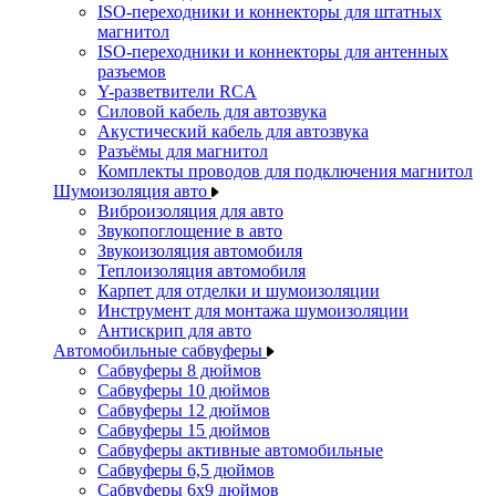
ISO-переходники и коннекторы для штатных
магнитол
ISO-переходники и коннекторы для антенных
разъемов
Y-разветвители RCA
Силовой кабель для автозвука
Акустический кабель для автозвука
Разъёмы для магнитол
Комплекты проводов для подключения магнитол
Шумоизоляция авто
Виброизоляция для авто
Звукопоглощение в авто
Звукоизоляция автомобиля
Теплоизоляция автомобиля
Карпет для отделки и шумоизоляции
Инструмент для монтажа шумоизоляции
Антискрип для авто
Автомобильные сабвуферы
Сабвуферы 8 дюймов
Сабвуферы 10 дюймов
Сабвуферы 12 дюймов
Сабвуферы 15 дюймов
Сабвуферы активные автомобильные
Сабвуферы 6,5 дюймов
Сабвуферы 6x9 дюймов