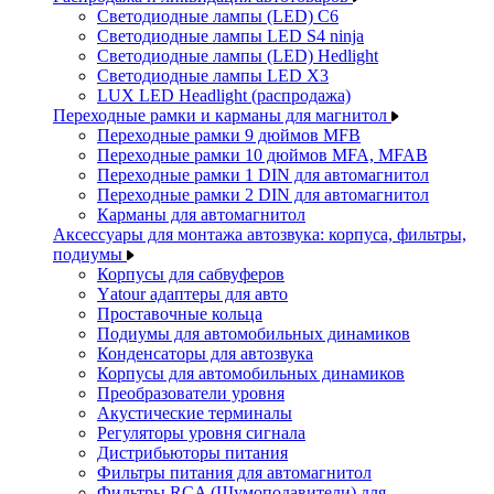
Светодиодные лампы (LED) C6
Светодиодные лампы LED S4 ninja
Светодиодные лампы (LED) Hedlight
Светодиодные лампы LED X3
LUX LED Headlight (распродажа)
Переходные рамки и карманы для магнитол
Переходные рамки 9 дюймов MFB
Переходные рамки 10 дюймов MFA, MFAB
Переходные рамки 1 DIN для автомагнитол
Переходные рамки 2 DIN для автомагнитол
Карманы для автомагнитол
Аксессуары для монтажа автозвука: корпуса, фильтры,
подиумы
Корпусы для сабвуферов
Yаtour адаптеры для авто
Проставочные кольца
Подиумы для автомобильных динамиков
Конденсаторы для автозвука
Корпусы для автомобильных динамиков
Преобразователи уровня
Акустические терминалы
Регуляторы уровня сигнала
Дистрибьюторы питания
Фильтры питания для автомагнитол
Фильтры RCA (Шумоподавители) для