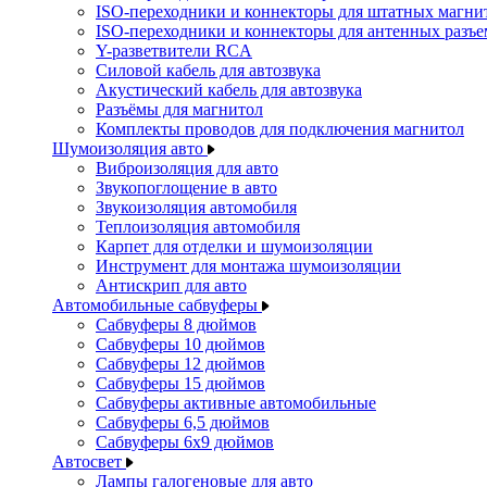
ISO-переходники и коннекторы для штатных магни
ISO-переходники и коннекторы для антенных разъ
Y-разветвители RCA
Силовой кабель для автозвука
Акустический кабель для автозвука
Разъёмы для магнитол
Комплекты проводов для подключения магнитол
Шумоизоляция авто
Виброизоляция для авто
Звукопоглощение в авто
Звукоизоляция автомобиля
Теплоизоляция автомобиля
Карпет для отделки и шумоизоляции
Инструмент для монтажа шумоизоляции
Антискрип для авто
Автомобильные сабвуферы
Сабвуферы 8 дюймов
Сабвуферы 10 дюймов
Сабвуферы 12 дюймов
Сабвуферы 15 дюймов
Сабвуферы активные автомобильные
Сабвуферы 6,5 дюймов
Сабвуферы 6x9 дюймов
Автосвет
Лампы галогеновые для авто