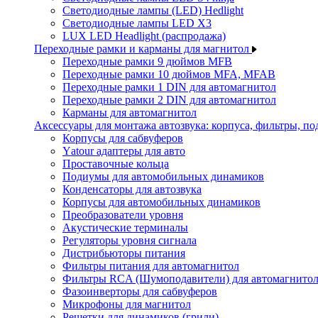
Светодиодные лампы (LED) Hedlight
Светодиодные лампы LED X3
LUX LED Headlight (распродажа)
Переходные рамки и карманы для магнитол
Переходные рамки 9 дюймов MFB
Переходные рамки 10 дюймов MFA, MFAB
Переходные рамки 1 DIN для автомагнитол
Переходные рамки 2 DIN для автомагнитол
Карманы для автомагнитол
Аксессуары для монтажа автозвука: корпуса, фильтры, 
Корпусы для сабвуферов
Yаtour адаптеры для авто
Проставочные кольца
Подиумы для автомобильных динамиков
Конденсаторы для автозвука
Корпусы для автомобильных динамиков
Преобразователи уровня
Акустические терминалы
Регуляторы уровня сигнала
Дистрибьюторы питания
Фильтры питания для автомагнитол
Фильтры RCA (Шумоподавители) для автомагнито
Фазоинверторы для сабвуферов
Микрофоны для магнитол
Решетки для динамиков (грили)