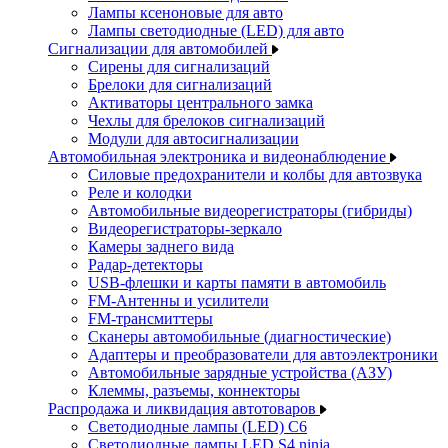
Лампы ксеноновые для авто
Лампы светодиодные (LED) для авто
Сигнализации для автомобилей
Сирены для сигнализаций
Брелоки для сигнализаций
Активаторы центрального замка
Чехлы для брелоков сигнализаций
Модули для автосигнализации
Автомобильная электроника и видеонаблюдение
Силовые предохранители и колбы для автозвука
Реле и колодки
Автомобильные видеорегистраторы (гибриды)
Видеорегистраторы-зеркало
Камеры заднего вида
Радар-детекторы
USB-флешки и карты памяти в автомобиль
FM-Антенны и усилители
FM-трансмиттеры
Сканеры автомобильные (диагностические)
Адаптеры и преобразователи для автоэлектроники
Автомобильные зарядные устройства (АЗУ)
Клеммы, разъемы, коннекторы
Распродажа и ликвидация автотоваров
Светодиодные лампы (LED) C6
Светодиодные лампы LED S4 ninja