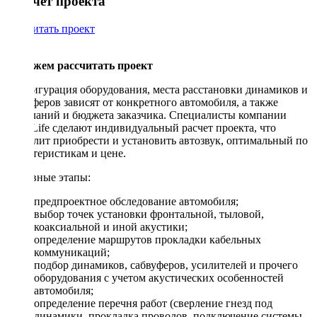
Рассчет проекта
Рассчитать проект
Поможем рассчитать проект
Конфигурация оборудования, места расстановки динамиков и
сабвуферов зависят от конкретного автомобиля, а также
пожеланий и бюджета заказчика. Специалисты компании
DriveLife сделают индивидуальный расчет проекта, что
позволит приобрести и установить автозвук, оптимальный по
характеристикам и цене.
Основные этапы:
предпроектное обследование автомобиля;
выбор точек установки фронтальной, тыловой,
коаксиальной и иной акустики;
определение маршрутов прокладки кабельных
коммуникаций;
подбор динамиков, сабвуферов, усилителей и прочего
оборудования с учетом акустических особенностей
автомобиля;
определение перечня работ (сверление гнезд под
динамики, прокладка проводов, подключение системы,