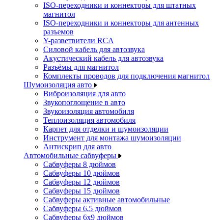
ISO-переходники и коннекторы для штатных
магнитол
ISO-переходники и коннекторы для антенных
разъемов
Y-разветвители RCA
Силовой кабель для автозвука
Акустический кабель для автозвука
Разъёмы для магнитол
Комплекты проводов для подключения магнитол
Шумоизоляция авто
Виброизоляция для авто
Звукопоглощение в авто
Звукоизоляция автомобиля
Теплоизоляция автомобиля
Карпет для отделки и шумоизоляции
Инструмент для монтажа шумоизоляции
Антискрип для авто
Автомобильные сабвуферы
Сабвуферы 8 дюймов
Сабвуферы 10 дюймов
Сабвуферы 12 дюймов
Сабвуферы 15 дюймов
Сабвуферы активные автомобильные
Сабвуферы 6,5 дюймов
Сабвуферы 6x9 дюймов