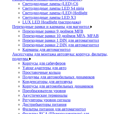
Светодиодные лампы (LED) C6
Светодиодные лампы LED S4 ninja
Светодиодные лампы (LED) Hedlight
Светодиодные лампы LED X3
LUX LED Headlight (распродажа)
Переходные рамки и карманы для магнитол
Переходные рамки 9 дюймов MFB
Переходные рамки 10 дюймов MFA, MFAB
Переходные рамки 1 DIN для автомагнитол
Переходные рамки 2 DIN для автомагнитол
Карманы для автомагнитол
Аксессуары для монтажа автозвука: корпуса, фильтры,
подиумы
Корпусы для сабвуферов
Yаtour адаптеры для авто
Проставочные кольца
Подиумы для автомобильных динамиков
Конденсаторы для автозвука
Корпусы для автомобильных динамиков
Преобразователи уровня
Акустические терминалы
Регуляторы уровня сигнала
Дистрибьюторы питания
Фильтры питания для автомагнитол
Фильтры RCA (Шумоподавители) для