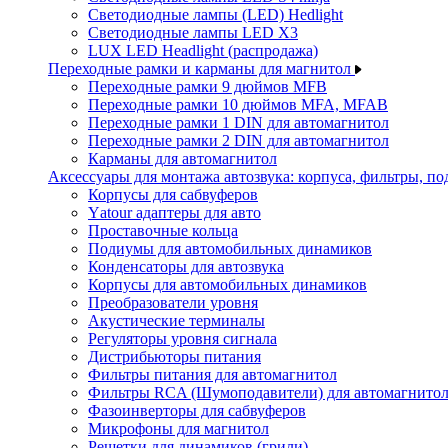
Светодиодные лампы (LED) Hedlight
Светодиодные лампы LED X3
LUX LED Headlight (распродажа)
Переходные рамки и карманы для магнитол
Переходные рамки 9 дюймов MFB
Переходные рамки 10 дюймов MFA, MFAB
Переходные рамки 1 DIN для автомагнитол
Переходные рамки 2 DIN для автомагнитол
Карманы для автомагнитол
Аксессуары для монтажа автозвука: корпуса, фильтры, 
Корпусы для сабвуферов
Yаtour адаптеры для авто
Проставочные кольца
Подиумы для автомобильных динамиков
Конденсаторы для автозвука
Корпусы для автомобильных динамиков
Преобразователи уровня
Акустические терминалы
Регуляторы уровня сигнала
Дистрибьюторы питания
Фильтры питания для автомагнитол
Фильтры RCA (Шумоподавители) для автомагнито
Фазоинверторы для сабвуферов
Микрофоны для магнитол
Решетки для динамиков (грили)