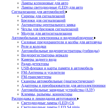
Лампы ксеноновые для авто
Лампы светодиодные (LED) для авто
Сигнализации для автомобилей
Сирены для сигнализаций
Брелоки для сигнализаций
Активаторы центрального замка
Чехлы для брелоков сигнализаций
Модули для автосигнализации
Автомобильная электроника и видеонаблюдение
Силовые предохранители и колбы для автозвука
Реле и колодки
Автомобильные видеорегистраторы (гибриды)
Видеорегистраторы-зеркало
Камеры заднего вида
Радар-детекторы
USB-флешки и карты памяти в автомобиль
FM-Антенны и усилители
FM-трансмиттеры
Сканеры автомобильные (диагностические)
Адаптеры и преобразователи для автоэлектроники
Автомобильные зарядные устройства (АЗУ)
Клеммы, разъемы, коннекторы
Распродажа и ликвидация автотоваров
Светодиодные лампы (LED) C6
Светодиодные лампы LED S4 ninja