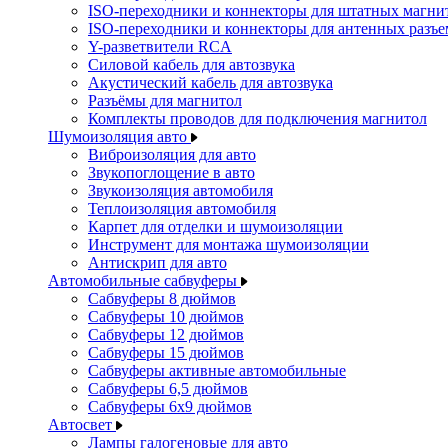
ISO-переходники и коннекторы для штатных магни
ISO-переходники и коннекторы для антенных разъ
Y-разветвители RCA
Силовой кабель для автозвука
Акустический кабель для автозвука
Разъёмы для магнитол
Комплекты проводов для подключения магнитол
Шумоизоляция авто
Виброизоляция для авто
Звукопоглощение в авто
Звукоизоляция автомобиля
Теплоизоляция автомобиля
Карпет для отделки и шумоизоляции
Инструмент для монтажа шумоизоляции
Антискрип для авто
Автомобильные сабвуферы
Сабвуферы 8 дюймов
Сабвуферы 10 дюймов
Сабвуферы 12 дюймов
Сабвуферы 15 дюймов
Сабвуферы активные автомобильные
Сабвуферы 6,5 дюймов
Сабвуферы 6x9 дюймов
Автосвет
Лампы галогеновые для авто