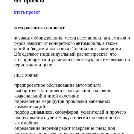
Рассчет проекта
Рассчитать проект
Поможем рассчитать проект
Конфигурация оборудования, места расстановки динамиков и
сабвуферов зависят от конкретного автомобиля, а также
пожеланий и бюджета заказчика. Специалисты компании
DriveLife сделают индивидуальный расчет проекта, что
позволит приобрести и установить автозвук, оптимальный по
характеристикам и цене.
Основные этапы:
предпроектное обследование автомобиля;
выбор точек установки фронтальной, тыловой,
коаксиальной и иной акустики;
определение маршрутов прокладки кабельных
коммуникаций;
подбор динамиков, сабвуферов, усилителей и прочего
оборудования с учетом акустических особенностей
автомобиля;
определение перечня работ (сверление гнезд под
динамики, прокладка проводов, подключение системы,