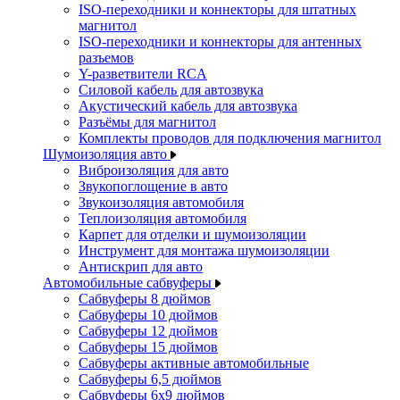
ISO-переходники и коннекторы для штатных
магнитол
ISO-переходники и коннекторы для антенных
разъемов
Y-разветвители RCA
Силовой кабель для автозвука
Акустический кабель для автозвука
Разъёмы для магнитол
Комплекты проводов для подключения магнитол
Шумоизоляция авто
Виброизоляция для авто
Звукопоглощение в авто
Звукоизоляция автомобиля
Теплоизоляция автомобиля
Карпет для отделки и шумоизоляции
Инструмент для монтажа шумоизоляции
Антискрип для авто
Автомобильные сабвуферы
Сабвуферы 8 дюймов
Сабвуферы 10 дюймов
Сабвуферы 12 дюймов
Сабвуферы 15 дюймов
Сабвуферы активные автомобильные
Сабвуферы 6,5 дюймов
Сабвуферы 6x9 дюймов