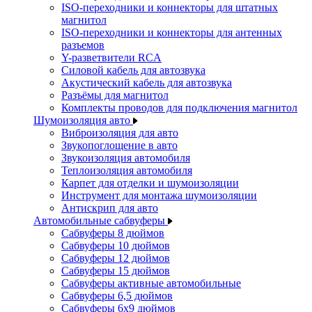
ISO-переходники и коннекторы для штатных
магнитол
ISO-переходники и коннекторы для антенных
разъемов
Y-разветвители RCA
Силовой кабель для автозвука
Акустический кабель для автозвука
Разъёмы для магнитол
Комплекты проводов для подключения магнитол
Шумоизоляция авто
Виброизоляция для авто
Звукопоглощение в авто
Звукоизоляция автомобиля
Теплоизоляция автомобиля
Карпет для отделки и шумоизоляции
Инструмент для монтажа шумоизоляции
Антискрип для авто
Автомобильные сабвуферы
Сабвуферы 8 дюймов
Сабвуферы 10 дюймов
Сабвуферы 12 дюймов
Сабвуферы 15 дюймов
Сабвуферы активные автомобильные
Сабвуферы 6,5 дюймов
Сабвуферы 6x9 дюймов