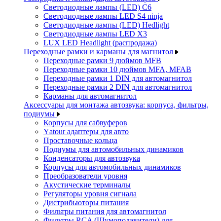
Светодиодные лампы (LED) C6
Светодиодные лампы LED S4 ninja
Светодиодные лампы (LED) Hedlight
Светодиодные лампы LED X3
LUX LED Headlight (распродажа)
Переходные рамки и карманы для магнитол
Переходные рамки 9 дюймов MFB
Переходные рамки 10 дюймов MFA, MFAB
Переходные рамки 1 DIN для автомагнитол
Переходные рамки 2 DIN для автомагнитол
Карманы для автомагнитол
Аксессуары для монтажа автозвука: корпуса, фильтры,
подиумы
Корпусы для сабвуферов
Yаtour адаптеры для авто
Проставочные кольца
Подиумы для автомобильных динамиков
Конденсаторы для автозвука
Корпусы для автомобильных динамиков
Преобразователи уровня
Акустические терминалы
Регуляторы уровня сигнала
Дистрибьюторы питания
Фильтры питания для автомагнитол
Фильтры RCA (Шумоподавители) для