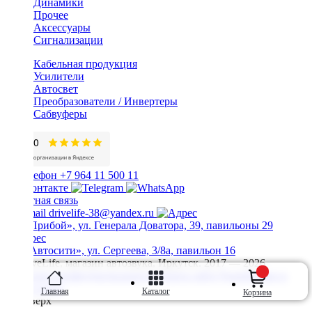
Динамики
Прочее
Аксессуары
Сигнализации
Кабельная продукция
Усилители
Автосвет
Преобразователи / Инвертеры
Сабвуферы
+7 964 11 500 11
Обратная связь
drivelife-38@yandex.ru
ТЦ «Прибой», ул. Генерала Доватора, 39, павильоны 29
ТЦ «Автосити», ул. Сергеева, 3/8а, павильон 16
© DriveLife, магазин автозвука, Иркутск. 2017 — 2026
Политика конфиденциальности
Карта сайта
Разработано в
Prime Group
Главная
Каталог
Корзина