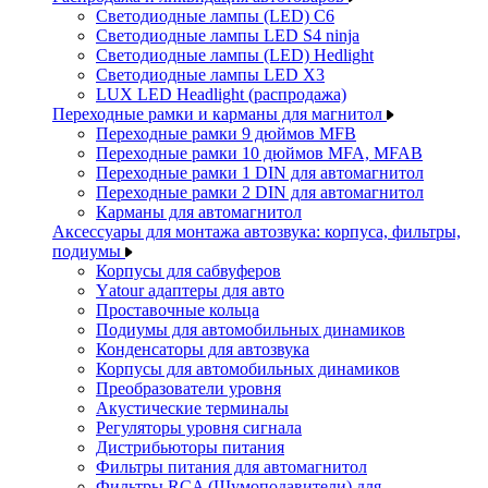
Светодиодные лампы (LED) C6
Светодиодные лампы LED S4 ninja
Светодиодные лампы (LED) Hedlight
Светодиодные лампы LED X3
LUX LED Headlight (распродажа)
Переходные рамки и карманы для магнитол
Переходные рамки 9 дюймов MFB
Переходные рамки 10 дюймов MFA, MFAB
Переходные рамки 1 DIN для автомагнитол
Переходные рамки 2 DIN для автомагнитол
Карманы для автомагнитол
Аксессуары для монтажа автозвука: корпуса, фильтры,
подиумы
Корпусы для сабвуферов
Yаtour адаптеры для авто
Проставочные кольца
Подиумы для автомобильных динамиков
Конденсаторы для автозвука
Корпусы для автомобильных динамиков
Преобразователи уровня
Акустические терминалы
Регуляторы уровня сигнала
Дистрибьюторы питания
Фильтры питания для автомагнитол
Фильтры RCA (Шумоподавители) для