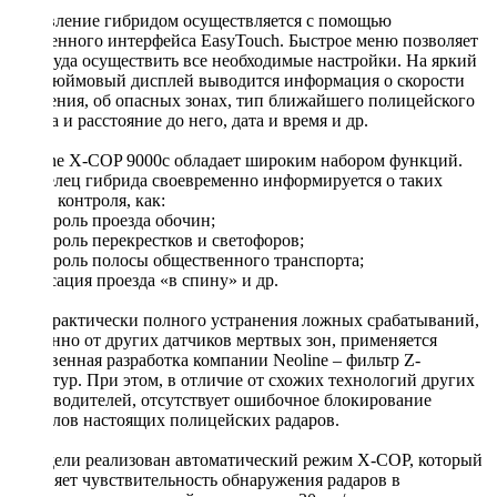
Управление гибридом осуществляется с помощью
фирменного интерфейса EasyTouch. Быстрое меню позволяет
без труда осуществить все необходимые настройки. На яркий
двухдюймовый дисплей выводится информация о скорости
движения, об опасных зонах, тип ближайшего полицейского
радара и расстояние до него, дата и время и др.
Neoline X-COP 9000c обладает широким набором функций.
Владелец гибрида своевременно информируется о таких
типах контроля, как:
- контроль проезда обочин;
- контроль перекрестков и светофоров;
- контроль полосы общественного транспорта;
- фиксация проезда «в спину» и др.
Для практически полного устранения ложных срабатываний,
особенно от других датчиков мертвых зон, применяется
собственная разработка компании Neoline – фильтр Z-
сигнатур. При этом, в отличие от схожих технологий других
производителей, отсутствует ошибочное блокирование
сигналов настоящих полицейских радаров.
В модели реализован автоматический режим X-COP, который
изменяет чувствительность обнаружения радаров в