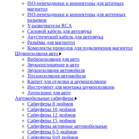
ISO-переходники и коннекторы для штатных
магнитол
ISO-переходники и коннекторы для антенных
разъемов
Y-разветвители RCA
Силовой кабель для автозвука
Акустический кабель для автозвука
Разъёмы для магнитол
Комплекты проводов для подключения магнитол
Шумоизоляция авто
Виброизоляция для авто
Звукопоглощение в авто
Звукоизоляция автомобиля
Теплоизоляция автомобиля
Карпет для отделки и шумоизоляции
Инструмент для монтажа шумоизоляции
Антискрип для авто
Автомобильные сабвуферы
Сабвуферы 8 дюймов
Сабвуферы 10 дюймов
Сабвуферы 12 дюймов
Сабвуферы 15 дюймов
Сабвуферы активные автомобильные
Сабвуферы 6,5 дюймов
Сабвуферы 6x9 дюймов