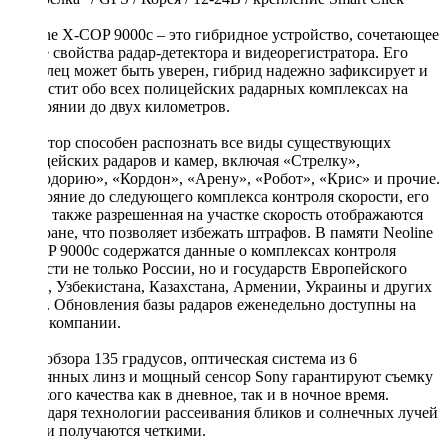
Neoline X-COP 9000c – это гибридное устройство, сочетающее
в себе свойства радар-детектора и видеорегистратора. Его
владелец может быть уверен, гибрид надежно зафиксирует и
оповестит обо всех полицейских радарных комплексах на
расстоянии до двух километров.
Детектор способен распознать все виды существующих
полицейских радаров и камер, включая «Стрелку»,
«Автодорию», «Кордон», «Арену», «Робот», «Крис» и прочие.
Расстояние до следующего комплекса контроля скорости, его
тип, а также разрешенная на участке скорость отображаются
на экране, что позволяет избежать штрафов. В памяти Neoline
X-COP 9000c содержатся данные о комплексах контроля
скорости не только России, но и государств Европейского
союза, Узбекистана, Казахстана, Армении, Украины и других
стран. Обновления базы радаров еженедельно доступны на
сайте компании.
Угол обзора 135 градусов, оптическая система из 6
стеклянных линз и мощный сенсор Sony гарантируют съемку
высокого качества как в дневное, так и в ночное время.
Благодаря технологии рассеивания бликов и солнечных лучей
записи получаются четкими.