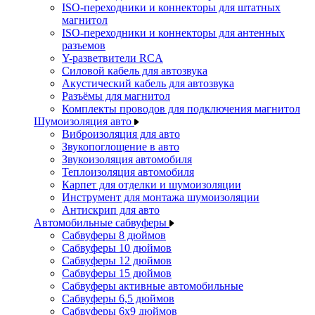
ISO-переходники и коннекторы для штатных
магнитол
ISO-переходники и коннекторы для антенных
разъемов
Y-разветвители RCA
Силовой кабель для автозвука
Акустический кабель для автозвука
Разъёмы для магнитол
Комплекты проводов для подключения магнитол
Шумоизоляция авто
Виброизоляция для авто
Звукопоглощение в авто
Звукоизоляция автомобиля
Теплоизоляция автомобиля
Карпет для отделки и шумоизоляции
Инструмент для монтажа шумоизоляции
Антискрип для авто
Автомобильные сабвуферы
Сабвуферы 8 дюймов
Сабвуферы 10 дюймов
Сабвуферы 12 дюймов
Сабвуферы 15 дюймов
Сабвуферы активные автомобильные
Сабвуферы 6,5 дюймов
Сабвуферы 6x9 дюймов