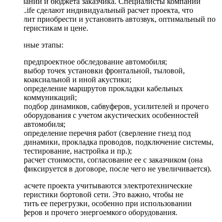
пожеланий и бюджета заказчика. Специалисты компании
DriveLife сделают индивидуальный расчет проекта, что
позволит приобрести и установить автозвук, оптимальный по
характеристикам и цене.
Основные этапы:
предпроектное обследование автомобиля;
выбор точек установки фронтальной, тыловой,
коаксиальной и иной акустики;
определение маршрутов прокладки кабельных
коммуникаций;
подбор динамиков, сабвуферов, усилителей и прочего
оборудования с учетом акустических особенностей
автомобиля;
определение перечня работ (сверление гнезд под
динамики, прокладка проводов, подключение системы,
тестирование, настройка и пр.);
расчет стоимости, согласование ее с заказчиком (она
фиксируется в договоре, после чего не увеличивается).
При расчете проекта учитываются электротехнические
характеристики бортовой сети. Это важно, чтобы не
допустить ее перегрузки, особенно при использовании
сабвуферов и прочего энергоемкого оборудования.