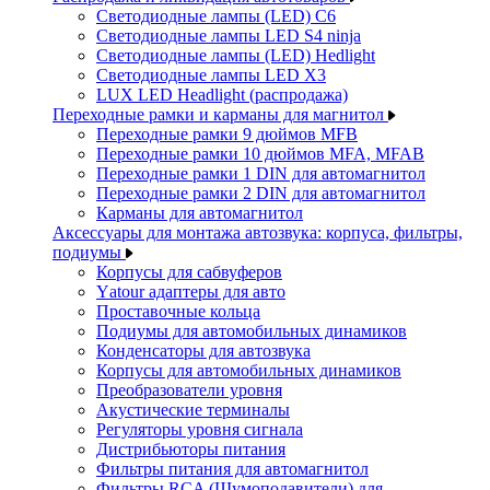
Светодиодные лампы (LED) C6
Светодиодные лампы LED S4 ninja
Светодиодные лампы (LED) Hedlight
Светодиодные лампы LED X3
LUX LED Headlight (распродажа)
Переходные рамки и карманы для магнитол
Переходные рамки 9 дюймов MFB
Переходные рамки 10 дюймов MFA, MFAB
Переходные рамки 1 DIN для автомагнитол
Переходные рамки 2 DIN для автомагнитол
Карманы для автомагнитол
Аксессуары для монтажа автозвука: корпуса, фильтры,
подиумы
Корпусы для сабвуферов
Yаtour адаптеры для авто
Проставочные кольца
Подиумы для автомобильных динамиков
Конденсаторы для автозвука
Корпусы для автомобильных динамиков
Преобразователи уровня
Акустические терминалы
Регуляторы уровня сигнала
Дистрибьюторы питания
Фильтры питания для автомагнитол
Фильтры RCA (Шумоподавители) для