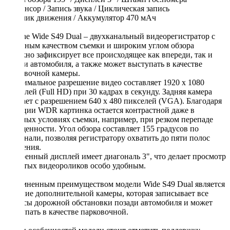
- G-сенсор / Запись звука / Циклическая запись
- Датчик движения / Аккумулятор 470 мАч
Neoline Wide S49 Dual – двухканальный видеорегистратор с
отличным качеством съемки и широким углом обзора
надежно зафиксирует все происходящее как впереди, так и
позади автомобиля, а также может выступать в качестве
парковочной камеры.
Максимальное разрешение видео составляет 1920 х 1080
пикселей (Full HD) при 30 кадрах в секунду. Задняя камера
снимает с разрешением 640 х 480 пикселей (VGA). Благодаря
функции WDR картинка остается контрастной даже в
сложных условиях съемки, например, при резком перепаде
освещенности. Угол обзора составляет 155 градусов по
диагонали, позволяя регистратору охватить до пяти полос
движения.
Встроенный дисплей имеет диагональ 3", что делает просмотр
отснятых видеороликов особо удобным.
Несомненным преимуществом модели Wide S49 Dual является
наличие дополнительной камеры, которая записывает все
нюансы дорожной обстановки позади автомобиля и может
выступать в качестве парковочной.