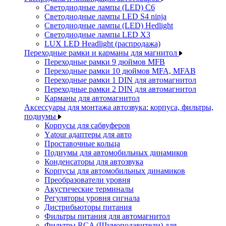
Светодиодные лампы (LED) C6
Светодиодные лампы LED S4 ninja
Светодиодные лампы (LED) Hedlight
Светодиодные лампы LED X3
LUX LED Headlight (распродажа)
Переходные рамки и карманы для магнитол
Переходные рамки 9 дюймов MFB
Переходные рамки 10 дюймов MFA, MFAB
Переходные рамки 1 DIN для автомагнитол
Переходные рамки 2 DIN для автомагнитол
Карманы для автомагнитол
Аксессуары для монтажа автозвука: корпуса, фильтры,
подиумы
Корпусы для сабвуферов
Yаtour адаптеры для авто
Проставочные кольца
Подиумы для автомобильных динамиков
Конденсаторы для автозвука
Корпусы для автомобильных динамиков
Преобразователи уровня
Акустические терминалы
Регуляторы уровня сигнала
Дистрибьюторы питания
Фильтры питания для автомагнитол
Фильтры RCA (Шумоподавители) для