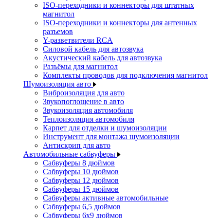
ISO-переходники и коннекторы для штатных
магнитол
ISO-переходники и коннекторы для антенных
разъемов
Y-разветвители RCA
Силовой кабель для автозвука
Акустический кабель для автозвука
Разъёмы для магнитол
Комплекты проводов для подключения магнитол
Шумоизоляция авто
Виброизоляция для авто
Звукопоглощение в авто
Звукоизоляция автомобиля
Теплоизоляция автомобиля
Карпет для отделки и шумоизоляции
Инструмент для монтажа шумоизоляции
Антискрип для авто
Автомобильные сабвуферы
Сабвуферы 8 дюймов
Сабвуферы 10 дюймов
Сабвуферы 12 дюймов
Сабвуферы 15 дюймов
Сабвуферы активные автомобильные
Сабвуферы 6,5 дюймов
Сабвуферы 6x9 дюймов