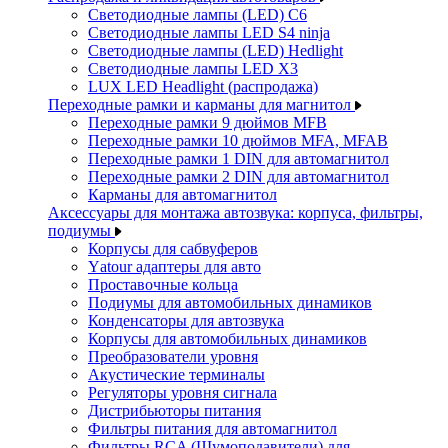
Светодиодные лампы (LED) C6
Светодиодные лампы LED S4 ninja
Светодиодные лампы (LED) Hedlight
Светодиодные лампы LED X3
LUX LED Headlight (распродажа)
Переходные рамки и карманы для магнитол
Переходные рамки 9 дюймов MFB
Переходные рамки 10 дюймов MFA, MFAB
Переходные рамки 1 DIN для автомагнитол
Переходные рамки 2 DIN для автомагнитол
Карманы для автомагнитол
Аксессуары для монтажа автозвука: корпуса, фильтры,
подиумы
Корпусы для сабвуферов
Yаtour адаптеры для авто
Проставочные кольца
Подиумы для автомобильных динамиков
Конденсаторы для автозвука
Корпусы для автомобильных динамиков
Преобразователи уровня
Акустические терминалы
Регуляторы уровня сигнала
Дистрибьюторы питания
Фильтры питания для автомагнитол
Фильтры RCA (Шумоподавители) для