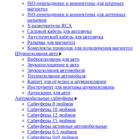
ISO-переходники и коннекторы для штатных
магнитол
ISO-переходники и коннекторы для антенных
разъемов
Y-разветвители RCA
Силовой кабель для автозвука
Акустический кабель для автозвука
Разъёмы для магнитол
Комплекты проводов для подключения магнитол
Шумоизоляция авто
Виброизоляция для авто
Звукопоглощение в авто
Звукоизоляция автомобиля
Теплоизоляция автомобиля
Карпет для отделки и шумоизоляции
Инструмент для монтажа шумоизоляции
Антискрип для авто
Автомобильные сабвуферы
Сабвуферы 8 дюймов
Сабвуферы 10 дюймов
Сабвуферы 12 дюймов
Сабвуферы 15 дюймов
Сабвуферы активные автомобильные
Сабвуферы 6,5 дюймов
Сабвуферы 6x9 дюймов