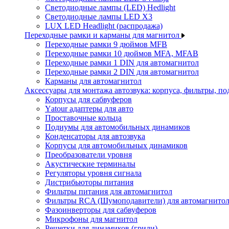
Светодиодные лампы (LED) Hedlight
Светодиодные лампы LED X3
LUX LED Headlight (распродажа)
Переходные рамки и карманы для магнитол
Переходные рамки 9 дюймов MFB
Переходные рамки 10 дюймов MFA, MFAB
Переходные рамки 1 DIN для автомагнитол
Переходные рамки 2 DIN для автомагнитол
Карманы для автомагнитол
Аксессуары для монтажа автозвука: корпуса, фильтры, 
Корпусы для сабвуферов
Yаtour адаптеры для авто
Проставочные кольца
Подиумы для автомобильных динамиков
Конденсаторы для автозвука
Корпусы для автомобильных динамиков
Преобразователи уровня
Акустические терминалы
Регуляторы уровня сигнала
Дистрибьюторы питания
Фильтры питания для автомагнитол
Фильтры RCA (Шумоподавители) для автомагнито
Фазоинверторы для сабвуферов
Микрофоны для магнитол
Решетки для динамиков (грили)