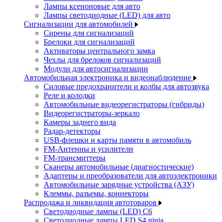
Лампы ксеноновые для авто
Лампы светодиодные (LED) для авто
Сигнализации для автомобилей
Сирены для сигнализаций
Брелоки для сигнализаций
Активаторы центрального замка
Чехлы для брелоков сигнализаций
Модули для автосигнализации
Автомобильная электроника и видеонаблюдение
Силовые предохранители и колбы для автозвука
Реле и колодки
Автомобильные видеорегистраторы (гибриды)
Видеорегистраторы-зеркало
Камеры заднего вида
Радар-детекторы
USB-флешки и карты памяти в автомобиль
FM-Антенны и усилители
FM-трансмиттеры
Сканеры автомобильные (диагностические)
Адаптеры и преобразователи для автоэлектроники
Автомобильные зарядные устройства (АЗУ)
Клеммы, разъемы, коннекторы
Распродажа и ликвидация автотоваров
Светодиодные лампы (LED) C6
Светодиодные лампы LED S4 ninja