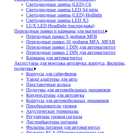
Светодиодные лампы (LED) C6
Светодиодные лампы LED S4 ninja
Светодиодные лампы (LED) Hedlight
Светодиодные лампы LED X3
LUX LED Headlight (распродажа)
Переходные рамки и карманы для магнитол
Переходные рамки 9 дюймов MFB
Переходные рамки 10 дюймов MFA, MFAB
Переходные рамки 1 DIN для автомагнитол
Переходные рамки 2 DIN для автомагнитол
Карманы для автомагнитол
Аксессуары для монтажа автозвука: корпуса, фильтры,
подиумы
Корпусы для сабвуферов
Yаtour адаптеры для авто
Проставочные кольца
Подиумы для автомобильных динамиков
Конденсаторы для автозвука
Корпусы для автомобильных динамиков
Преобразователи уровня
Акустические терминалы
Регуляторы уровня сигнала
Дистрибьюторы питания
Фильтры питания для автомагнитол
Фильтры RCA (Шумоподавители) для