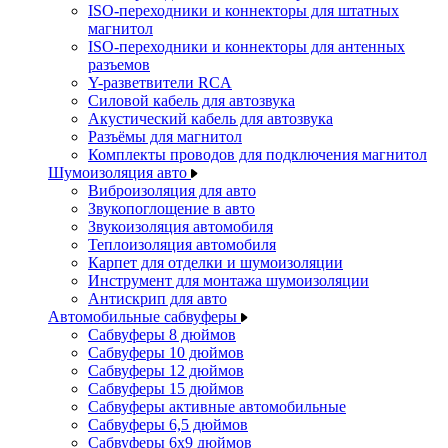
ISO-переходники и коннекторы для штатных
магнитол
ISO-переходники и коннекторы для антенных
разъемов
Y-разветвители RCA
Силовой кабель для автозвука
Акустический кабель для автозвука
Разъёмы для магнитол
Комплекты проводов для подключения магнитол
Шумоизоляция авто
Виброизоляция для авто
Звукопоглощение в авто
Звукоизоляция автомобиля
Теплоизоляция автомобиля
Карпет для отделки и шумоизоляции
Инструмент для монтажа шумоизоляции
Антискрип для авто
Автомобильные сабвуферы
Сабвуферы 8 дюймов
Сабвуферы 10 дюймов
Сабвуферы 12 дюймов
Сабвуферы 15 дюймов
Сабвуферы активные автомобильные
Сабвуферы 6,5 дюймов
Сабвуферы 6x9 дюймов