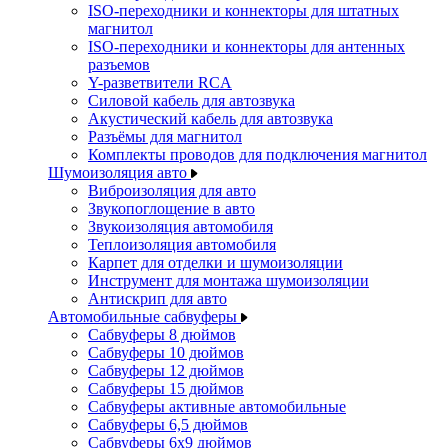
ISO-переходники и коннекторы для штатных
магнитол
ISO-переходники и коннекторы для антенных
разъемов
Y-разветвители RCA
Силовой кабель для автозвука
Акустический кабель для автозвука
Разъёмы для магнитол
Комплекты проводов для подключения магнитол
Шумоизоляция авто
Виброизоляция для авто
Звукопоглощение в авто
Звукоизоляция автомобиля
Теплоизоляция автомобиля
Карпет для отделки и шумоизоляции
Инструмент для монтажа шумоизоляции
Антискрип для авто
Автомобильные сабвуферы
Сабвуферы 8 дюймов
Сабвуферы 10 дюймов
Сабвуферы 12 дюймов
Сабвуферы 15 дюймов
Сабвуферы активные автомобильные
Сабвуферы 6,5 дюймов
Сабвуферы 6x9 дюймов