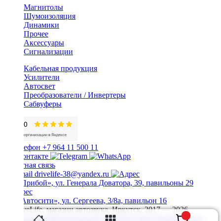
Магнитолы
Шумоизоляция
Динамики
Прочее
Аксессуары
Сигнализации
Кабельная продукция
Усилители
Автосвет
Преобразователи / Инвертеры
Сабвуферы
+7 964 11 500 11
Обратная связь
drivelife-38@yandex.ru
ТЦ «Прибой», ул. Генерала Доватора, 39, павильоны 29
ТЦ «Автосити», ул. Сергеева, 3/8а, павильон 16
© DriveLife, магазин автозвука, Иркутск. 2017 — 2026
Политика конфиденциальности
Карта сайта
Разработано в