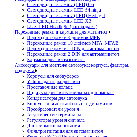
Светодиодные лампы (LED) C6
Светодиодные лампы LED S4 ninja
Светодиодные лампы (LED) Hedlight
Светодиодные лампы LED X3
LUX LED Headlight (распродажа)
Переходные рамки и карманы для магнитол
Переходные рамки 9 дюймов MFB
Переходные рамки 10 дюймов MFA, MFAB
Переходные рамки 1 DIN для автомагнитол
Переходные рамки 2 DIN для автомагнитол
Карманы для автомагнитол
Аксессуары для монтажа автозвука: корпуса, фильтры,
подиумы
Корпусы для сабвуферов
Yаtour адаптеры для авто
Проставочные кольца
Подиумы для автомобильных динамиков
Конденсаторы для автозвука
Корпусы для автомобильных динамиков
Преобразователи уровня
Акустические терминалы
Регуляторы уровня сигнала
Дистрибьюторы питания
Фильтры питания для автомагнитол
Фильтры RCA (Шумоподавители) для