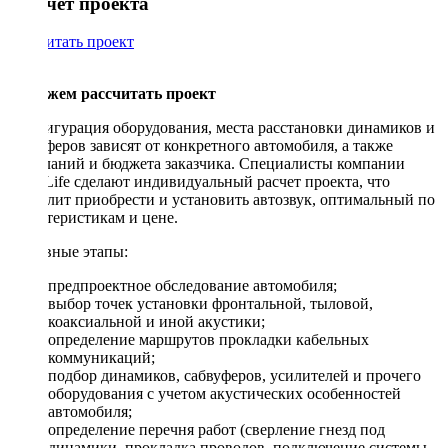
Рассчет проекта
Рассчитать проект
Поможем рассчитать проект
Конфигурация оборудования, места расстановки динамиков и
сабвуферов зависят от конкретного автомобиля, а также
пожеланий и бюджета заказчика. Специалисты компании
DriveLife сделают индивидуальный расчет проекта, что
позволит приобрести и установить автозвук, оптимальный по
характеристикам и цене.
Основные этапы:
предпроектное обследование автомобиля;
выбор точек установки фронтальной, тыловой,
коаксиальной и иной акустики;
определение маршрутов прокладки кабельных
коммуникаций;
подбор динамиков, сабвуферов, усилителей и прочего
оборудования с учетом акустических особенностей
автомобиля;
определение перечня работ (сверление гнезд под
динамики, прокладка проводов, подключение системы,