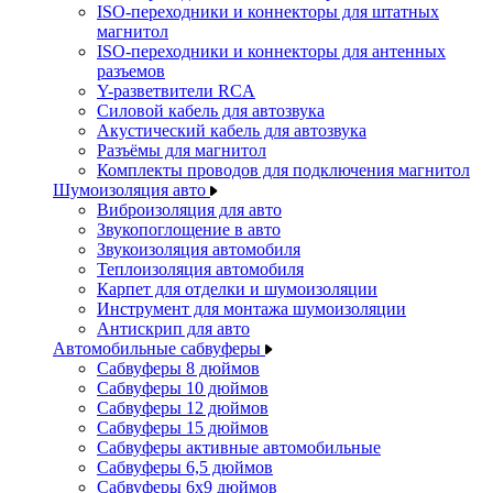
ISO-переходники и коннекторы для штатных
магнитол
ISO-переходники и коннекторы для антенных
разъемов
Y-разветвители RCA
Силовой кабель для автозвука
Акустический кабель для автозвука
Разъёмы для магнитол
Комплекты проводов для подключения магнитол
Шумоизоляция авто
Виброизоляция для авто
Звукопоглощение в авто
Звукоизоляция автомобиля
Теплоизоляция автомобиля
Карпет для отделки и шумоизоляции
Инструмент для монтажа шумоизоляции
Антискрип для авто
Автомобильные сабвуферы
Сабвуферы 8 дюймов
Сабвуферы 10 дюймов
Сабвуферы 12 дюймов
Сабвуферы 15 дюймов
Сабвуферы активные автомобильные
Сабвуферы 6,5 дюймов
Сабвуферы 6x9 дюймов