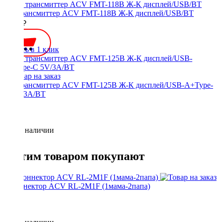
FM трансмиттер ACV FMT-118B Ж-К дисплей/USB/BT
1000 ₽
Купить в 1 клик
FM трансмиттер ACV FMT-125B Ж-К дисплей/USB-A+Type-
C 5V/3A/BT
Нет в наличии
С этим товаром покупают
Y-коннектор ACV RL-2M1F (1мама-2папа)