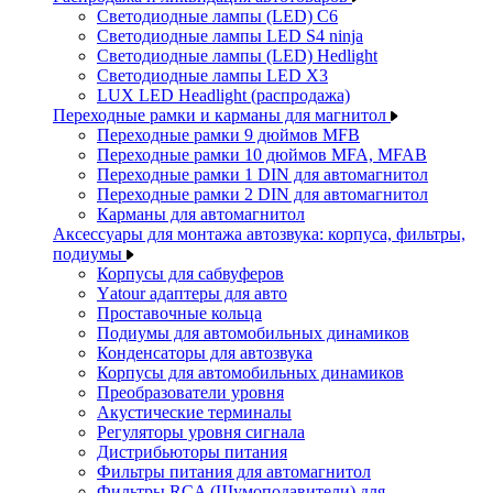
Светодиодные лампы (LED) C6
Светодиодные лампы LED S4 ninja
Светодиодные лампы (LED) Hedlight
Светодиодные лампы LED X3
LUX LED Headlight (распродажа)
Переходные рамки и карманы для магнитол
Переходные рамки 9 дюймов MFB
Переходные рамки 10 дюймов MFA, MFAB
Переходные рамки 1 DIN для автомагнитол
Переходные рамки 2 DIN для автомагнитол
Карманы для автомагнитол
Аксессуары для монтажа автозвука: корпуса, фильтры,
подиумы
Корпусы для сабвуферов
Yаtour адаптеры для авто
Проставочные кольца
Подиумы для автомобильных динамиков
Конденсаторы для автозвука
Корпусы для автомобильных динамиков
Преобразователи уровня
Акустические терминалы
Регуляторы уровня сигнала
Дистрибьюторы питания
Фильтры питания для автомагнитол
Фильтры RCA (Шумоподавители) для