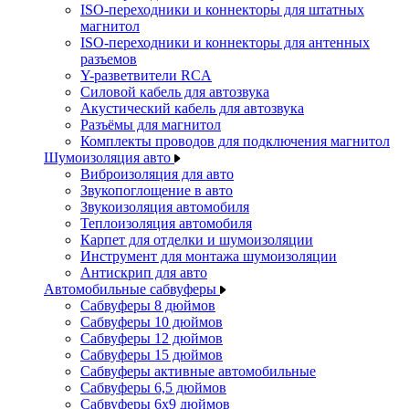
ISO-переходники и коннекторы для штатных
магнитол
ISO-переходники и коннекторы для антенных
разъемов
Y-разветвители RCA
Силовой кабель для автозвука
Акустический кабель для автозвука
Разъёмы для магнитол
Комплекты проводов для подключения магнитол
Шумоизоляция авто
Виброизоляция для авто
Звукопоглощение в авто
Звукоизоляция автомобиля
Теплоизоляция автомобиля
Карпет для отделки и шумоизоляции
Инструмент для монтажа шумоизоляции
Антискрип для авто
Автомобильные сабвуферы
Сабвуферы 8 дюймов
Сабвуферы 10 дюймов
Сабвуферы 12 дюймов
Сабвуферы 15 дюймов
Сабвуферы активные автомобильные
Сабвуферы 6,5 дюймов
Сабвуферы 6x9 дюймов