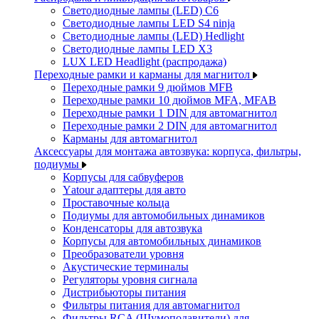
Светодиодные лампы (LED) C6
Светодиодные лампы LED S4 ninja
Светодиодные лампы (LED) Hedlight
Светодиодные лампы LED X3
LUX LED Headlight (распродажа)
Переходные рамки и карманы для магнитол
Переходные рамки 9 дюймов MFB
Переходные рамки 10 дюймов MFA, MFAB
Переходные рамки 1 DIN для автомагнитол
Переходные рамки 2 DIN для автомагнитол
Карманы для автомагнитол
Аксессуары для монтажа автозвука: корпуса, фильтры,
подиумы
Корпусы для сабвуферов
Yаtour адаптеры для авто
Проставочные кольца
Подиумы для автомобильных динамиков
Конденсаторы для автозвука
Корпусы для автомобильных динамиков
Преобразователи уровня
Акустические терминалы
Регуляторы уровня сигнала
Дистрибьюторы питания
Фильтры питания для автомагнитол
Фильтры RCA (Шумоподавители) для