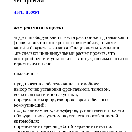
Рассчет проекта
Рассчитать проект
Поможем рассчитать проект
Конфигурация оборудования, места расстановки динамиков и
сабвуферов зависят от конкретного автомобиля, а также
пожеланий и бюджета заказчика. Специалисты компании
DriveLife сделают индивидуальный расчет проекта, что
позволит приобрести и установить автозвук, оптимальный по
характеристикам и цене.
Основные этапы:
предпроектное обследование автомобиля;
выбор точек установки фронтальной, тыловой,
коаксиальной и иной акустики;
определение маршрутов прокладки кабельных
коммуникаций;
подбор динамиков, сабвуферов, усилителей и прочего
оборудования с учетом акустических особенностей
автомобиля;
определение перечня работ (сверление гнезд под
динамики, прокладка проводов, подключение системы,