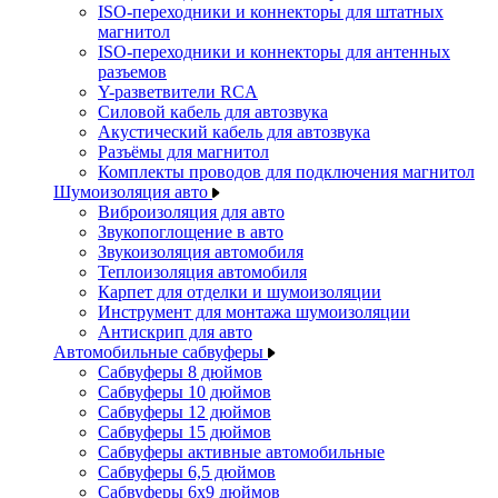
ISO-переходники и коннекторы для штатных
магнитол
ISO-переходники и коннекторы для антенных
разъемов
Y-разветвители RCA
Силовой кабель для автозвука
Акустический кабель для автозвука
Разъёмы для магнитол
Комплекты проводов для подключения магнитол
Шумоизоляция авто
Виброизоляция для авто
Звукопоглощение в авто
Звукоизоляция автомобиля
Теплоизоляция автомобиля
Карпет для отделки и шумоизоляции
Инструмент для монтажа шумоизоляции
Антискрип для авто
Автомобильные сабвуферы
Сабвуферы 8 дюймов
Сабвуферы 10 дюймов
Сабвуферы 12 дюймов
Сабвуферы 15 дюймов
Сабвуферы активные автомобильные
Сабвуферы 6,5 дюймов
Сабвуферы 6x9 дюймов