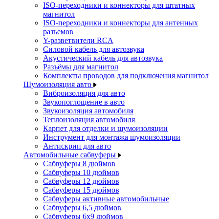
ISO-переходники и коннекторы для штатных
магнитол
ISO-переходники и коннекторы для антенных
разъемов
Y-разветвители RCA
Силовой кабель для автозвука
Акустический кабель для автозвука
Разъёмы для магнитол
Комплекты проводов для подключения магнитол
Шумоизоляция авто
Виброизоляция для авто
Звукопоглощение в авто
Звукоизоляция автомобиля
Теплоизоляция автомобиля
Карпет для отделки и шумоизоляции
Инструмент для монтажа шумоизоляции
Антискрип для авто
Автомобильные сабвуферы
Сабвуферы 8 дюймов
Сабвуферы 10 дюймов
Сабвуферы 12 дюймов
Сабвуферы 15 дюймов
Сабвуферы активные автомобильные
Сабвуферы 6,5 дюймов
Сабвуферы 6x9 дюймов