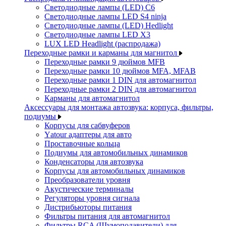
Светодиодные лампы (LED) C6
Светодиодные лампы LED S4 ninja
Светодиодные лампы (LED) Hedlight
Светодиодные лампы LED X3
LUX LED Headlight (распродажа)
Переходные рамки и карманы для магнитол
Переходные рамки 9 дюймов MFB
Переходные рамки 10 дюймов MFA, MFAB
Переходные рамки 1 DIN для автомагнитол
Переходные рамки 2 DIN для автомагнитол
Карманы для автомагнитол
Аксессуары для монтажа автозвука: корпуса, фильтры,
подиумы
Корпусы для сабвуферов
Yаtour адаптеры для авто
Проставочные кольца
Подиумы для автомобильных динамиков
Конденсаторы для автозвука
Корпусы для автомобильных динамиков
Преобразователи уровня
Акустические терминалы
Регуляторы уровня сигнала
Дистрибьюторы питания
Фильтры питания для автомагнитол
Фильтры RCA (Шумоподавители) для