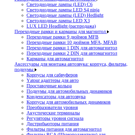
Светодиодные лампы (LED) C6
Светодиодные лампы LED S4 ninja
Светодиодные лампы (LED) Hedlight
Светодиодные лампы LED X3
LUX LED Headlight (распродажа)
Переходные рамки и карманы для магнитол
Переходные рамки 9 дюймов MFB
Переходные рамки 10 дюймов MFA, MFAB
Переходные рамки 1 DIN для автомагнитол
Переходные рамки 2 DIN для автомагнитол
Карманы для автомагнитол
Аксессуары для монтажа автозвука: корпуса, фильтры,
подиумы
Корпусы для сабвуферов
Yаtour адаптеры для авто
Проставочные кольца
Подиумы для автомобильных динамиков
Конденсаторы для автозвука
Корпусы для автомобильных динамиков
Преобразователи уровня
Акустические терминалы
Регуляторы уровня сигнала
Дистрибьюторы питания
Фильтры питания для автомагнитол
Фильтры RCA (Шумоподавители) для