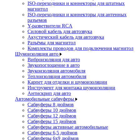
ISO-переходники и коннекторы для штатных
магнитол
ISO-переходники и коннекторы для антенных
разъемов
Y-разветвители RCA
Силовой кабель для автозвука
Акустический кабель для автозвука
Разъёмы для магнитол
Комплекты проводов для подключения магнитол
Шумоизоляция авто
Виброизоляция для авто
Звукопоглощение в авто
Звукоизоляция автомобиля
Теплоизоляция автомобиля
Карпет для отделки и шумоизоляции
Инструмент для монтажа шумоизоляции
Антискрип для авто
Автомобильные сабвуферы
Сабвуферы 8 дюймов
Сабвуферы 10 дюймов
Сабвуферы 12 дюймов
Сабвуферы 15 дюймов
Сабвуферы активные автомобильные
Сабвуферы 6,5 дюймов
Сабвуферы 6x9 дюймов