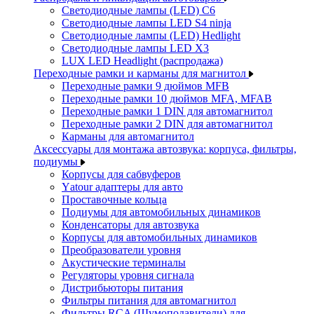
Светодиодные лампы (LED) C6
Светодиодные лампы LED S4 ninja
Светодиодные лампы (LED) Hedlight
Светодиодные лампы LED X3
LUX LED Headlight (распродажа)
Переходные рамки и карманы для магнитол
Переходные рамки 9 дюймов MFB
Переходные рамки 10 дюймов MFA, MFAB
Переходные рамки 1 DIN для автомагнитол
Переходные рамки 2 DIN для автомагнитол
Карманы для автомагнитол
Аксессуары для монтажа автозвука: корпуса, фильтры,
подиумы
Корпусы для сабвуферов
Yаtour адаптеры для авто
Проставочные кольца
Подиумы для автомобильных динамиков
Конденсаторы для автозвука
Корпусы для автомобильных динамиков
Преобразователи уровня
Акустические терминалы
Регуляторы уровня сигнала
Дистрибьюторы питания
Фильтры питания для автомагнитол
Фильтры RCA (Шумоподавители) для