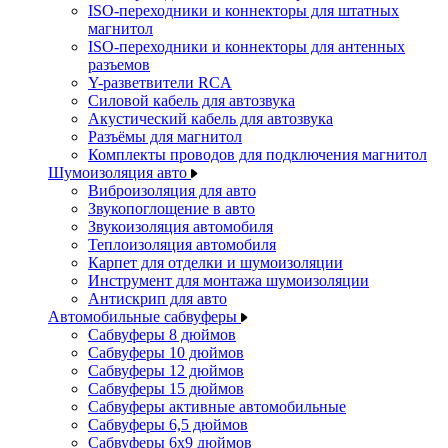
ISO-переходники и коннекторы для штатных
магнитол
ISO-переходники и коннекторы для антенных
разъемов
Y-разветвители RCA
Силовой кабель для автозвука
Акустический кабель для автозвука
Разъёмы для магнитол
Комплекты проводов для подключения магнитол
Шумоизоляция авто
Виброизоляция для авто
Звукопоглощение в авто
Звукоизоляция автомобиля
Теплоизоляция автомобиля
Карпет для отделки и шумоизоляции
Инструмент для монтажа шумоизоляции
Антискрип для авто
Автомобильные сабвуферы
Сабвуферы 8 дюймов
Сабвуферы 10 дюймов
Сабвуферы 12 дюймов
Сабвуферы 15 дюймов
Сабвуферы активные автомобильные
Сабвуферы 6,5 дюймов
Сабвуферы 6x9 дюймов