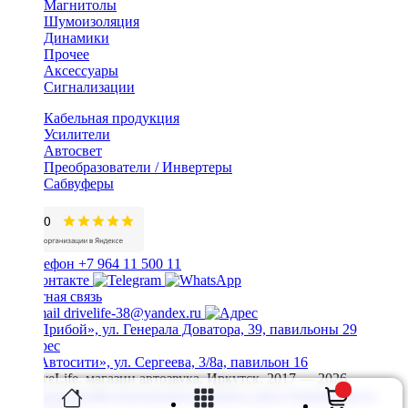
Магнитолы
Шумоизоляция
Динамики
Прочее
Аксессуары
Сигнализации
Кабельная продукция
Усилители
Автосвет
Преобразователи / Инвертеры
Сабвуферы
+7 964 11 500 11
Обратная связь
drivelife-38@yandex.ru
ТЦ «Прибой», ул. Генерала Доватора, 39, павильоны 29
ТЦ «Автосити», ул. Сергеева, 3/8а, павильон 16
© DriveLife, магазин автозвука, Иркутск. 2017 — 2026
Политика конфиденциальности
Карта сайта
Разработано в