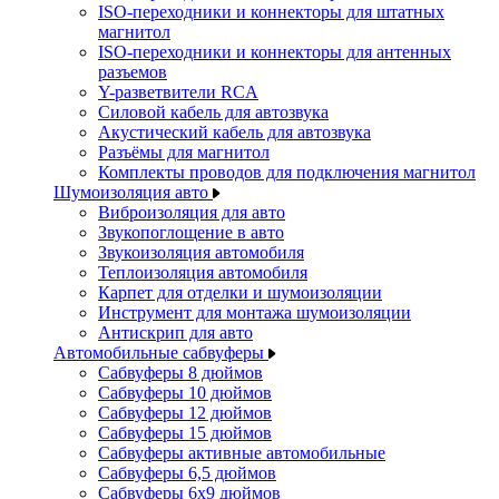
ISO-переходники и коннекторы для штатных
магнитол
ISO-переходники и коннекторы для антенных
разъемов
Y-разветвители RCA
Силовой кабель для автозвука
Акустический кабель для автозвука
Разъёмы для магнитол
Комплекты проводов для подключения магнитол
Шумоизоляция авто
Виброизоляция для авто
Звукопоглощение в авто
Звукоизоляция автомобиля
Теплоизоляция автомобиля
Карпет для отделки и шумоизоляции
Инструмент для монтажа шумоизоляции
Антискрип для авто
Автомобильные сабвуферы
Сабвуферы 8 дюймов
Сабвуферы 10 дюймов
Сабвуферы 12 дюймов
Сабвуферы 15 дюймов
Сабвуферы активные автомобильные
Сабвуферы 6,5 дюймов
Сабвуферы 6x9 дюймов