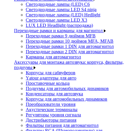
Светодиодные лампы (LED) C6
Светодиодные лампы LED S4 ninja
Светодиодные лампы (LED) Hedlight
Светодиодные лампы LED X3
LUX LED Headlight (распродажа)
Переходные рамки и карманы для магнитол
Переходные рамки 9 дюймов MFB
Переходные рамки 10 дюймов MFA, MFAB
Переходные рамки 1 DIN для автомагнитол
Переходные рамки 2 DIN для автомагнитол
Карманы для автомагнитол
Аксессуары для монтажа автозвука: корпуса, фильтры,
подиумы
Корпусы для сабвуферов
Yаtour адаптеры для авто
Проставочные кольца
Подиумы для автомобильных динамиков
Конденсаторы для автозвука
Корпусы для автомобильных динамиков
Преобразователи уровня
Акустические терминалы
Регуляторы уровня сигнала
Дистрибьюторы питания
Фильтры питания для автомагнитол
Фильтры RCA (Шумоподавители) для