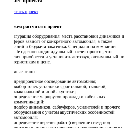
Рассчет проекта
Рассчитать проект
Поможем рассчитать проект
Конфигурация оборудования, места расстановки динамиков и
сабвуферов зависят от конкретного автомобиля, а также
пожеланий и бюджета заказчика. Специалисты компании
DriveLife сделают индивидуальный расчет проекта, что
позволит приобрести и установить автозвук, оптимальный по
характеристикам и цене.
Основные этапы:
предпроектное обследование автомобиля;
выбор точек установки фронтальной, тыловой,
коаксиальной и иной акустики;
определение маршрутов прокладки кабельных
коммуникаций;
подбор динамиков, сабвуферов, усилителей и прочего
оборудования с учетом акустических особенностей
автомобиля;
определение перечня работ (сверление гнезд под
динамики, прокладка проводов, подключение системы,