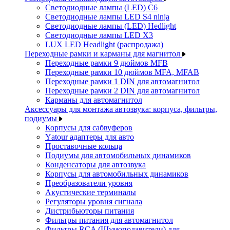
Светодиодные лампы (LED) C6
Светодиодные лампы LED S4 ninja
Светодиодные лампы (LED) Hedlight
Светодиодные лампы LED X3
LUX LED Headlight (распродажа)
Переходные рамки и карманы для магнитол
Переходные рамки 9 дюймов MFB
Переходные рамки 10 дюймов MFA, MFAB
Переходные рамки 1 DIN для автомагнитол
Переходные рамки 2 DIN для автомагнитол
Карманы для автомагнитол
Аксессуары для монтажа автозвука: корпуса, фильтры,
подиумы
Корпусы для сабвуферов
Yаtour адаптеры для авто
Проставочные кольца
Подиумы для автомобильных динамиков
Конденсаторы для автозвука
Корпусы для автомобильных динамиков
Преобразователи уровня
Акустические терминалы
Регуляторы уровня сигнала
Дистрибьюторы питания
Фильтры питания для автомагнитол
Фильтры RCA (Шумоподавители) для