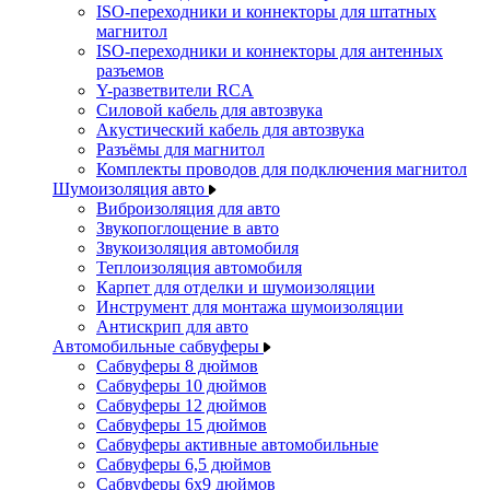
ISO-переходники и коннекторы для штатных
магнитол
ISO-переходники и коннекторы для антенных
разъемов
Y-разветвители RCA
Силовой кабель для автозвука
Акустический кабель для автозвука
Разъёмы для магнитол
Комплекты проводов для подключения магнитол
Шумоизоляция авто
Виброизоляция для авто
Звукопоглощение в авто
Звукоизоляция автомобиля
Теплоизоляция автомобиля
Карпет для отделки и шумоизоляции
Инструмент для монтажа шумоизоляции
Антискрип для авто
Автомобильные сабвуферы
Сабвуферы 8 дюймов
Сабвуферы 10 дюймов
Сабвуферы 12 дюймов
Сабвуферы 15 дюймов
Сабвуферы активные автомобильные
Сабвуферы 6,5 дюймов
Сабвуферы 6x9 дюймов