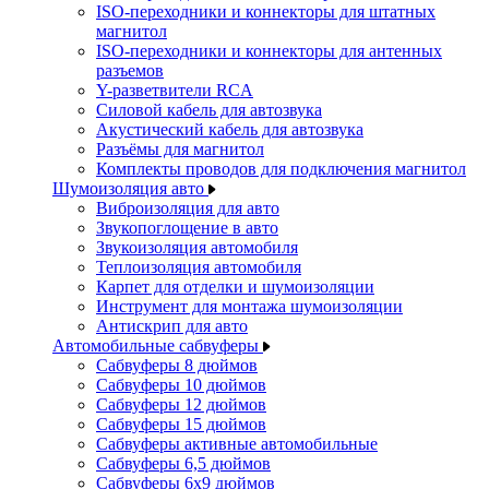
ISO-переходники и коннекторы для штатных
магнитол
ISO-переходники и коннекторы для антенных
разъемов
Y-разветвители RCA
Силовой кабель для автозвука
Акустический кабель для автозвука
Разъёмы для магнитол
Комплекты проводов для подключения магнитол
Шумоизоляция авто
Виброизоляция для авто
Звукопоглощение в авто
Звукоизоляция автомобиля
Теплоизоляция автомобиля
Карпет для отделки и шумоизоляции
Инструмент для монтажа шумоизоляции
Антискрип для авто
Автомобильные сабвуферы
Сабвуферы 8 дюймов
Сабвуферы 10 дюймов
Сабвуферы 12 дюймов
Сабвуферы 15 дюймов
Сабвуферы активные автомобильные
Сабвуферы 6,5 дюймов
Сабвуферы 6x9 дюймов