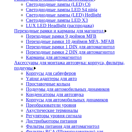
Светодиодные лампы (LED) C6
Светодиодные лампы LED S4 ninja
Светодиодные лампы (LED) Hedlight
Светодиодные лампы LED X3
LUX LED Headlight (распродажа)
Переходные рамки и карманы для магнитол
Переходные рамки 9 дюймов MFB
Переходные рамки 10 дюймов MFA, MFAB
Переходные рамки 1 DIN для автомагнитол
Переходные рамки 2 DIN для автомагнитол
Карманы для автомагнитол
Аксессуары для монтажа автозвука: корпуса, фильтры,
подиумы
Корпусы для сабвуферов
Yаtour адаптеры для авто
Проставочные кольца
Подиумы для автомобильных динамиков
Конденсаторы для автозвука
Корпусы для автомобильных динамиков
Преобразователи уровня
Акустические терминалы
Регуляторы уровня сигнала
Дистрибьюторы питания
Фильтры питания для автомагнитол
Фильтры RCA (Шумоподавители) для