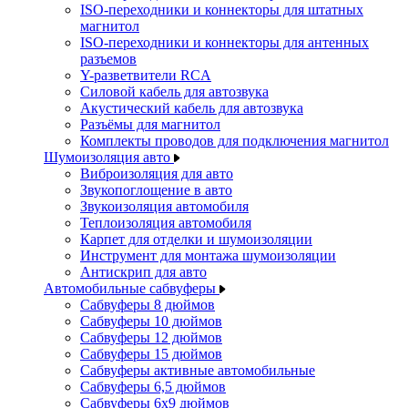
ISO-переходники и коннекторы для штатных
магнитол
ISO-переходники и коннекторы для антенных
разъемов
Y-разветвители RCA
Силовой кабель для автозвука
Акустический кабель для автозвука
Разъёмы для магнитол
Комплекты проводов для подключения магнитол
Шумоизоляция авто
Виброизоляция для авто
Звукопоглощение в авто
Звукоизоляция автомобиля
Теплоизоляция автомобиля
Карпет для отделки и шумоизоляции
Инструмент для монтажа шумоизоляции
Антискрип для авто
Автомобильные сабвуферы
Сабвуферы 8 дюймов
Сабвуферы 10 дюймов
Сабвуферы 12 дюймов
Сабвуферы 15 дюймов
Сабвуферы активные автомобильные
Сабвуферы 6,5 дюймов
Сабвуферы 6x9 дюймов