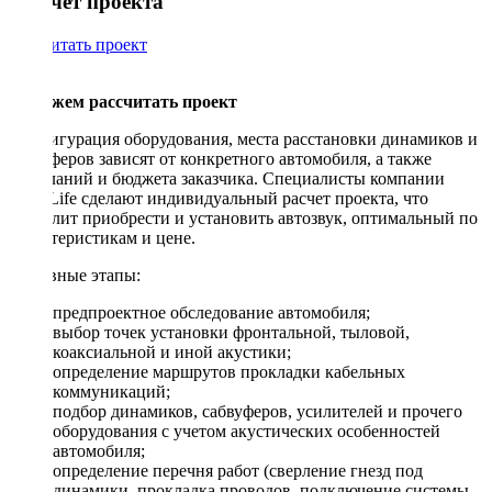
Рассчет проекта
Рассчитать проект
Поможем рассчитать проект
Конфигурация оборудования, места расстановки динамиков и
сабвуферов зависят от конкретного автомобиля, а также
пожеланий и бюджета заказчика. Специалисты компании
DriveLife сделают индивидуальный расчет проекта, что
позволит приобрести и установить автозвук, оптимальный по
характеристикам и цене.
Основные этапы:
предпроектное обследование автомобиля;
выбор точек установки фронтальной, тыловой,
коаксиальной и иной акустики;
определение маршрутов прокладки кабельных
коммуникаций;
подбор динамиков, сабвуферов, усилителей и прочего
оборудования с учетом акустических особенностей
автомобиля;
определение перечня работ (сверление гнезд под
динамики, прокладка проводов, подключение системы,