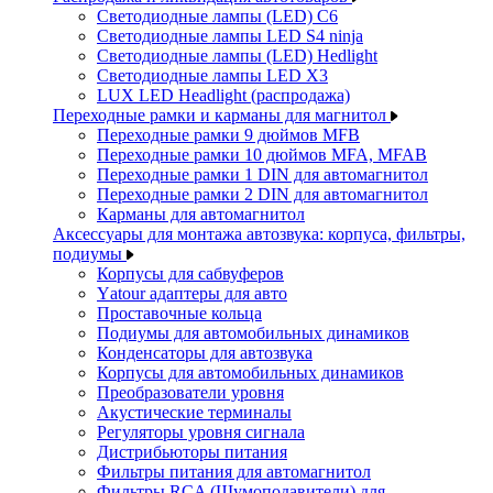
Светодиодные лампы (LED) C6
Светодиодные лампы LED S4 ninja
Светодиодные лампы (LED) Hedlight
Светодиодные лампы LED X3
LUX LED Headlight (распродажа)
Переходные рамки и карманы для магнитол
Переходные рамки 9 дюймов MFB
Переходные рамки 10 дюймов MFA, MFAB
Переходные рамки 1 DIN для автомагнитол
Переходные рамки 2 DIN для автомагнитол
Карманы для автомагнитол
Аксессуары для монтажа автозвука: корпуса, фильтры,
подиумы
Корпусы для сабвуферов
Yаtour адаптеры для авто
Проставочные кольца
Подиумы для автомобильных динамиков
Конденсаторы для автозвука
Корпусы для автомобильных динамиков
Преобразователи уровня
Акустические терминалы
Регуляторы уровня сигнала
Дистрибьюторы питания
Фильтры питания для автомагнитол
Фильтры RCA (Шумоподавители) для