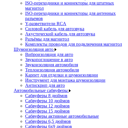
ISO-переходники и коннекторы для штатных
магнитол
ISO-переходники и коннекторы для антенных
разъемов
Y-разветвители RCA
Силовой кабель для автозвука
Акустический кабель для автозвука
Разъёмы для магнитол
Комплекты проводов для подключения магнитол
Шумоизоляция авто
Виброизоляция для авто
Звукопоглощение в авто
Звукоизоляция автомобиля
Теплоизоляция автомобиля
Карпет для отделки и шумоизоляции
Инструмент для монтажа шумоизоляции
Антискрип для авто
Автомобильные сабвуферы
Сабвуферы 8 дюймов
Сабвуферы 10 дюймов
Сабвуферы 12 дюймов
Сабвуферы 15 дюймов
Сабвуферы активные автомобильные
Сабвуферы 6,5 дюймов
Сабвуферы 6x9 дюймов