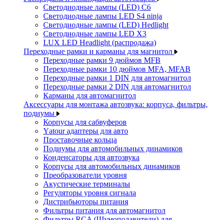
Светодиодные лампы (LED) C6
Светодиодные лампы LED S4 ninja
Светодиодные лампы (LED) Hedlight
Светодиодные лампы LED X3
LUX LED Headlight (распродажа)
Переходные рамки и карманы для магнитол
Переходные рамки 9 дюймов MFB
Переходные рамки 10 дюймов MFA, MFAB
Переходные рамки 1 DIN для автомагнитол
Переходные рамки 2 DIN для автомагнитол
Карманы для автомагнитол
Аксессуары для монтажа автозвука: корпуса, фильтры,
подиумы
Корпусы для сабвуферов
Yаtour адаптеры для авто
Проставочные кольца
Подиумы для автомобильных динамиков
Конденсаторы для автозвука
Корпусы для автомобильных динамиков
Преобразователи уровня
Акустические терминалы
Регуляторы уровня сигнала
Дистрибьюторы питания
Фильтры питания для автомагнитол
Фильтры RCA (Шумоподавители) для