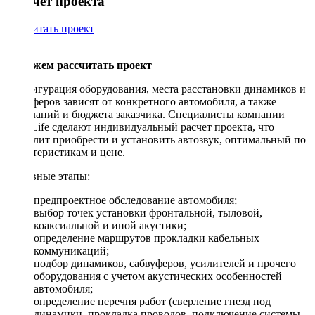
Рассчет проекта
Рассчитать проект
Поможем рассчитать проект
Конфигурация оборудования, места расстановки динамиков и
сабвуферов зависят от конкретного автомобиля, а также
пожеланий и бюджета заказчика. Специалисты компании
DriveLife сделают индивидуальный расчет проекта, что
позволит приобрести и установить автозвук, оптимальный по
характеристикам и цене.
Основные этапы:
предпроектное обследование автомобиля;
выбор точек установки фронтальной, тыловой,
коаксиальной и иной акустики;
определение маршрутов прокладки кабельных
коммуникаций;
подбор динамиков, сабвуферов, усилителей и прочего
оборудования с учетом акустических особенностей
автомобиля;
определение перечня работ (сверление гнезд под
динамики, прокладка проводов, подключение системы,