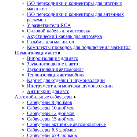
ISO-переходники и коннекторы для штатных
магнитол
ISO-переходники и коннекторы для антенных
разъемов
Y-разветвители RCA
Силовой кабель для автозвука
Акустический кабель для автозвука
Разъёмы для магнитол
Комплекты проводов для подключения магнитол
Шумоизоляция авто
Виброизоляция для авто
Звукопоглощение в авто
Звукоизоляция автомобиля
Теплоизоляция автомобиля
Карпет для отделки и шумоизоляции
Инструмент для монтажа шумоизоляции
Антискрип для авто
Автомобильные сабвуферы
Сабвуферы 8 дюймов
Сабвуферы 10 дюймов
Сабвуферы 12 дюймов
Сабвуферы 15 дюймов
Сабвуферы активные автомобильные
Сабвуферы 6,5 дюймов
Сабвуферы 6x9 дюймов