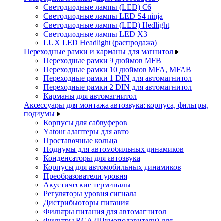
Светодиодные лампы (LED) C6
Светодиодные лампы LED S4 ninja
Светодиодные лампы (LED) Hedlight
Светодиодные лампы LED X3
LUX LED Headlight (распродажа)
Переходные рамки и карманы для магнитол
Переходные рамки 9 дюймов MFB
Переходные рамки 10 дюймов MFA, MFAB
Переходные рамки 1 DIN для автомагнитол
Переходные рамки 2 DIN для автомагнитол
Карманы для автомагнитол
Аксессуары для монтажа автозвука: корпуса, фильтры,
подиумы
Корпусы для сабвуферов
Yаtour адаптеры для авто
Проставочные кольца
Подиумы для автомобильных динамиков
Конденсаторы для автозвука
Корпусы для автомобильных динамиков
Преобразователи уровня
Акустические терминалы
Регуляторы уровня сигнала
Дистрибьюторы питания
Фильтры питания для автомагнитол
Фильтры RCA (Шумоподавители) для